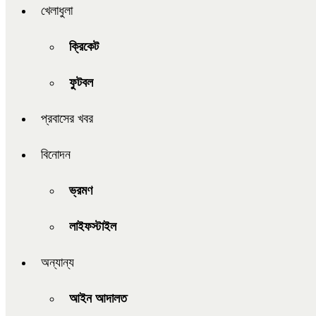
খেলাধুলা
ক্রিকেট
ফুটবল
প্রবাসের খবর
বিনোদন
ভ্রমণ
লাইফস্টাইল
অন্যান্য
আইন আদালত