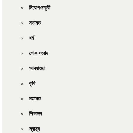
নিয়োগ/চাকুরী
মতামত
ধর্ম
শোক সংবাদ
আবহাওয়া
কৃষি
মতামত
শিক্ষাঙ্গন
স্বাস্থ্য