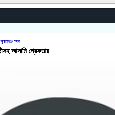
,
সুনামগঞ্জ সদর
াড়ীসহ আসামি গ্রেফতার