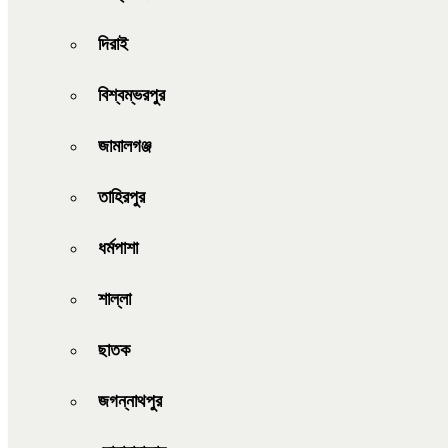
দিরাই
বিশ্বম্ভরপুর
জামালগঞ্জ
তাহিরপুর
ধর্মপাশা
শাল্লা
ছাতক
জগন্নাথপুর