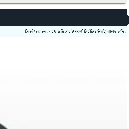
‎সিলেট রেঞ্জের শ্রেষ্ঠ অফিসার ইনচার্জ নির্বাচিত দিরাই থানার ওসি মো. আমি