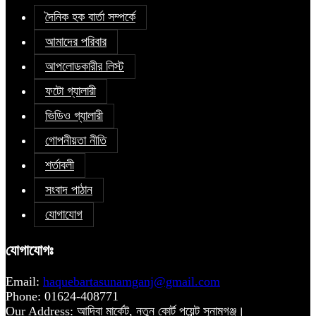
দৈনিক হক বার্তা সম্পর্কে
আমাদের পরিবার
আপলোডকারীর লিস্ট
ফটো গ্যালারী
ভিডিও গ্যালারী
গোপনীয়তা নীতি
শর্তাবলী
সংবাদ পাঠান
যোগাযোগ
যোগাযোগঃ
Email:
haquebartasunamganj@gmail.com
Phone: 01624-408771
Our Address: আদিবা মার্কেট, নতুন কোর্ট পয়েন্ট সুনামগঞ্জ।