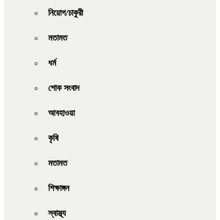
নিয়োগ/চাকুরী
মতামত
ধর্ম
শোক সংবাদ
আবহাওয়া
কৃষি
মতামত
শিক্ষাঙ্গন
স্বাস্থ্য