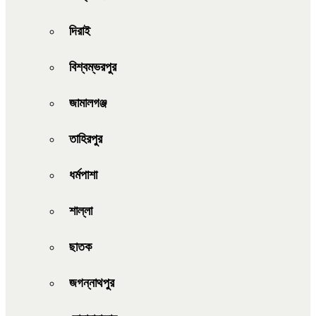
দিরাই
বিশ্বম্ভরপুর
জামালগঞ্জ
তাহিরপুর
ধর্মপাশা
শাল্লা
ছাতক
জগন্নাথপুর