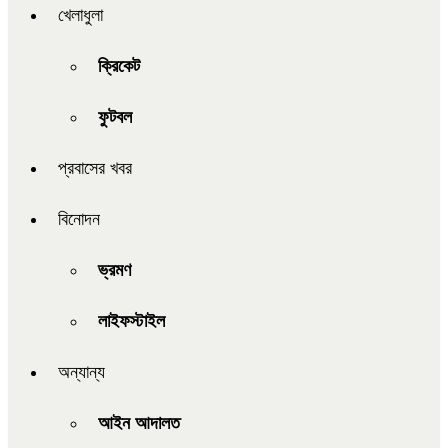
খেলাধুলা
ক্রিকেট
ফুটবল
প্রবাসের খবর
বিনোদন
ভ্রমণ
লাইফস্টাইল
অন্যান্য
আইন আদালত