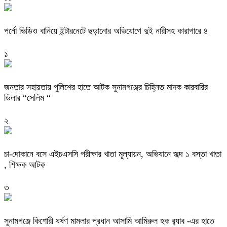
পর্নো ভিডিও বানিয়ে ইন্টারনেটে ছড়ানোর অভিযোগে দুই নারীসহ কারাগারে ৪
১
জনতার সহায়তায় পুলিশের হাতে আটক সুনামগঞ্জের চিহ্নিত মাদক কারবারির
ডিলার “সেলিম “
২
চা-দোকানে বসে এইচএসসি পরীক্ষার খাতা মূল্যায়ন, অভিযানে জব্দ ১ বস্তা খাতা
, শিক্ষক আটক
৩
‎সুনামগঞ্জে কিশোরী ধর্ষণ মামলার প্রধান আসামি আমিরুল হক র‌্যাব -এর হাতে