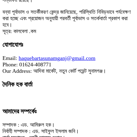
সম্ভাবনা রয়েছে।
বন্যা পূর্বাভাস ও সতর্কীকরণ কেন্দ্র জানিয়েছে, পরিস্থিতি নিবিড়ভাবে পর্যবেক্ষণ
করা হচ্ছে এবং প্রয়োজন অনুযায়ী পরবর্তী পূর্বাভাস ও সতর্কবার্তা প্রকাশ করা
হবে।
সূত্র: কালবেলা .কম
যোগাযোগঃ
Email:
haquebartasunamganj@gmail.com
Phone: 01624-408771
Our Address: আদিবা মার্কেট, নতুন কোর্ট পয়েন্ট সুনামগঞ্জ।
দৈনিক হক বার্তা
আমাদের সম্পর্কেঃ
সম্পাদক : এড. আমিরুল হক।
নির্বাহী সম্পাদক : এড. সাইফুল ইসলাম জনি।