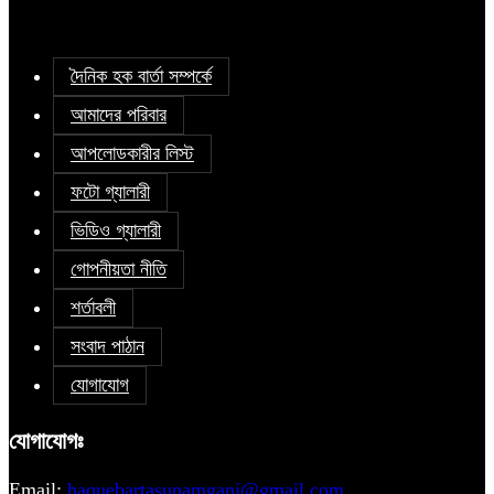
দৈনিক হক বার্তা সম্পর্কে
আমাদের পরিবার
আপলোডকারীর লিস্ট
ফটো গ্যালারী
ভিডিও গ্যালারী
গোপনীয়তা নীতি
শর্তাবলী
সংবাদ পাঠান
যোগাযোগ
যোগাযোগঃ
Email:
haquebartasunamganj@gmail.com