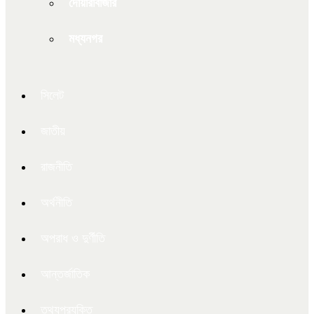
দোয়ারাবাজার
মধ্যনগর
সিলেট
জাতীয়
রাজনীতি
অর্থনীতি
অপরাধ ও দুর্ণীতি
আন্তর্জাতিক
তথ্যপ্রযুক্তি