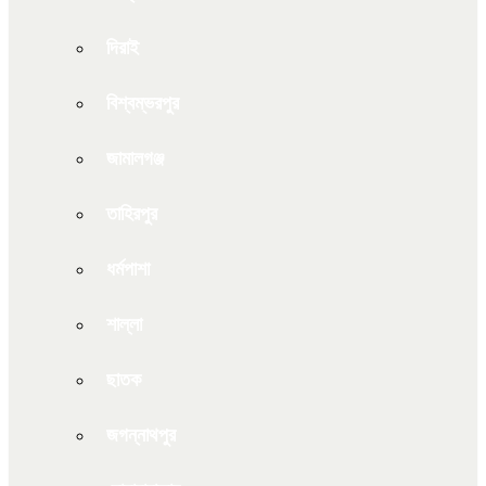
দিরাই
বিশ্বম্ভরপুর
জামালগঞ্জ
তাহিরপুর
ধর্মপাশা
শাল্লা
ছাতক
জগন্নাথপুর