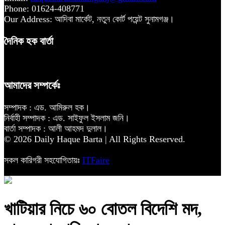
Phone: 01624-408771
Our Address: আদিবা মার্কেট, নতুন কোর্ট পয়েন্ট সুনামগঞ্জ।
দৈনিক হক বার্তা
আমাদের সম্পর্কেঃ
সম্পাদক : এড. আমিরুল হক।
নির্বাহী সম্পাদক : এড. সাইফুল ইসলাম জনি।
বার্তা সম্পাদক : আলী আহমদ দুলাল।
© 2026 Daily Haque Barta | All Rights Reserved.
সকল কারিগরী সহযোগিতায়ঃ
ITFaire
খাটিয়ার নিচে ৬০ বোতল বিদেশি মদ,