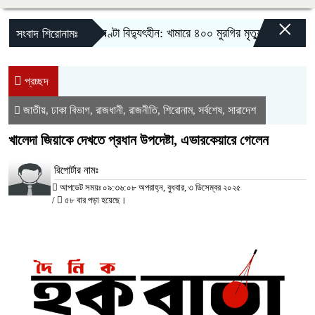
×
দীর্ঘ ৮ ঘণ্টা বিদ্যুৎহীন: খামারে ৪০০ মুরগির মৃত্যু
‎সিলেট-সুনাম
সংবাদ শিরোনামঃ
প্রচ্ছদ
জাতীয়
ঢাকা বিভাগ
রাজধানী
রাজনীতি
শিরোনাম
সর্বশেষ
সারাদেশ
,
,
,
,
,
,
খালেদা জিয়াকে দেখতে প্রধান উপদেষ্টা, এভারকেয়ারে গেলেন
রিপোর্টার নামঃ
আপডেট সময়ঃ ০৯:৩৬:০৮ অপরাহ্ন, বুধবার, ৩ ডিসেম্বর ২০২৫
/
৫৮ বার পড়া হয়েছে।