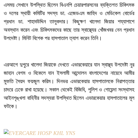
‎এসময় সেখানে উপস্থিত ছিলেন বিএনপি চেয়ারপারসনের ব্যক্তিগত চিকিৎসক
ও দলের স্থায়ী কমিটির সদস্য ডা. এজেডএম জাহিদ ও মেডিকেল বোর্ডের
প্রধান ডা. শাহাবউদ্দিন তালুকদার। কিছুক্ষণ খালেদা জিয়ার শয্যাপাশে
অবস্থান করেন এবং চিকিৎসকদের কাছে তার স্বাস্থ্যের খোঁজখবর নেন প্রধান
উপদেষ্টা। মিনিট বিশেক পর হাসপাতাল ত্যাগ করেন তিনি।
‎এরআগে দুপুরে খালেদা জিয়াকে দেখতে এভারকেয়ারে যান স্বাস্থ্য উপদেষ্টা নুর
জাহান বেগম ও বিকেলে যান ইসলামী আন্দোলন বাংলাদেশের নায়েবে আমীর
মুফতি সৈয়দ ফয়জুল করিম। দিনভর এভারকেয়ার হাসপাতালকে নিরাপত্তার
চাদরে ঢেকে রাখা হয়েছে। সকাল থেকেই বিজিবি, পুলিশ ও গোয়েন্দা সংস্থাসহ
আইনশৃঙ্খলা বাহিনীর সদস্যরা উপস্থিত ছিলেন এভারকেয়ার হাসপাতালের মূল
ফটকে।