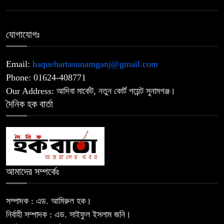
প্রাইভেট কারে এসে রাজধানীতে বিএনপি
৮
যোগাযোগঃ
নেতাকে গুলি, মাথায় আঘাত
Email:
haquebartasunamganj@gmail.com
সিলেটে দুই বাসের সংঘর্ষে মর্মান্তিক দুর্ঘটনা,
৯
Phone: 01624-408771
নিহত ৮ ও আহত ২৫
Our Address: আদিবা মার্কেট, নতুন কোর্ট পয়েন্ট সুনামগঞ্জ।
দৈনিক হক বার্তা
নাটোরে জাতীয় সংসদের হুইপ দুলুকে গুলি
১০
করার চেষ্টা, যুবক আটক
উপজেলা ও ইউনিয়ন পরিষদ নির্বাচন
১১
অক্টোবরে? চূড়ান্ত ঘোষণার অপেক্ষায় মাঠে
আমাদের সম্পর্কেঃ
তৎপরতা
সম্পাদক : এড. আমিরুল হক।
নির্বাহী সম্পাদক : এড. সাইফুল ইসলাম জনি।