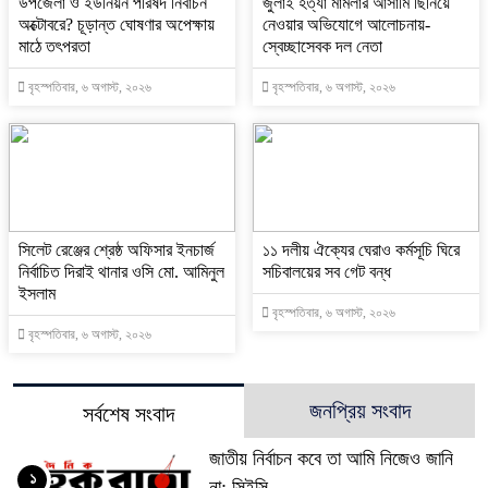
উপজেলা ও ইউনিয়ন পরিষদ নির্বাচন
জুলাই হত্যা মামলার আসামি ছিনিয়ে
অক্টোবরে? চূড়ান্ত ঘোষণার অপেক্ষায়
নেওয়ার অভিযোগে আলোচনায়-
মাঠে তৎপরতা
স্বেচ্ছাসেবক দল নেতা
বৃহস্পতিবার, ৬ অগাস্ট, ২০২৬
বৃহস্পতিবার, ৬ অগাস্ট, ২০২৬
‎সিলেট রেঞ্জের শ্রেষ্ঠ অফিসার ইনচার্জ
‎১১ দলীয় ঐক্যের ঘেরাও কর্মসূচি ঘিরে
নির্বাচিত দিরাই থানার ওসি মো. আমিনুল
সচিবালয়ের সব গেট বন্ধ
ইসলাম
বৃহস্পতিবার, ৬ অগাস্ট, ২০২৬
বৃহস্পতিবার, ৬ অগাস্ট, ২০২৬
জনপ্রিয় সংবাদ
সর্বশেষ সংবাদ
জাতীয় নির্বাচন কবে তা আমি নিজেও জানি
১
না: সিইসি