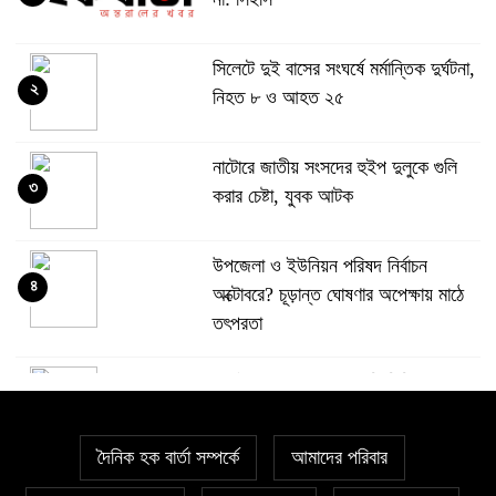
সিলেটে দুই বাসের সংঘর্ষে মর্মান্তিক দুর্ঘটনা,
২
নিহত ৮ ও আহত ২৫
নাটোরে জাতীয় সংসদের হুইপ দুলুকে গুলি
৩
করার চেষ্টা, যুবক আটক
উপজেলা ও ইউনিয়ন পরিষদ নির্বাচন
৪
অক্টোবরে? চূড়ান্ত ঘোষণার অপেক্ষায় মাঠে
তৎপরতা
জুলাই হত্যা মামলার আসামি ছিনিয়ে নেওয়ার
৫
অভিযোগে আলোচনায়- স্বেচ্ছাসেবক দল
নেতা
দৈনিক হক বার্তা সম্পর্কে
আমাদের পরিবার