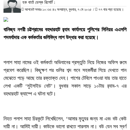
হক বার্তা ডেস্ক রিপোর্ট :
আপডেট সময়ঃ ১০:৩৫:৪২ অপরাহ্ন, বুধবার, ৭ মে ২০২৫
/
৭৭ বার পড়া হয়েছে।
‎বানিজ্য নগরী চট্টগ্রামের বহদ্দারহাট র‌্যাব কার্যালয়ে পুলিশের সিনিয়র এএসপি
পদমর্যাদার এক কর্মকর্তার গুলিবিদ্ধ লাশ উদ্ধার করা হয়েছে।
‎পলাশ সাহা নামের ওই কর্মকর্তা অভিযানের প্রস্তুতি নিয়ে নিজের অফিস রুমে
প্রবেশ করেছিল। কিছুক্ষণ পর গুলির শব্দ শুনে সহকর্মীরা গিয়ে দেখতে পান
মেঝেতে পড়ে আছে তার রক্তাক্ত দেহ। পাশের টেবিলে পাওয়া যায় তার হাতে
লেখা একটি ‘সুইসাইড নোট’। বুধবার সকাল সাড়ে ১০টায় র‌্যাব-৭ এর
বহদ্দারহাট ক্যাম্পে এ ঘটনা ঘটে।
‎নিহত পলাশ সাহা চিরকুটে লিখেছিলেন, ‘আমার মৃত্যুর জন্য মা এবং বউ কেউ
দায়ী না। আমিই দায়ী। কাউকে ভালো রাখতে পারলাম না। বউ যেন সব স্বর্ণ