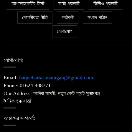
‎সিলেট রেঞ্জের শ্রেষ্ঠ অফিসার ইনচার্জ
আপলোডকারীর লিস্ট
ফটো গ্যালারী
ভিডিও গ্যালারী
৬
নির্বাচিত দিরাই থানার ওসি মো. আমিনুল
ইসলাম
গোপনীয়তা নীতি
শর্তাবলী
সংবাদ পাঠান
যোগাযোগ
‎১১ দলীয় ঐক্যের ঘেরাও কর্মসূচি ঘিরে
৭
সচিবালয়ের সব গেট বন্ধ
‎জুলাই গণঅভ্যুত্থানের ডকুমেন্টারি ঘিরে
যোগাযোগঃ
৮
বিতর্ক: ‘এক দফার ঘোষক’ উপস্থাপন নিয়ে
প্রশ্ন.!? নাহিদ ইসলামের পরিবর্তে তারেক
Email:
haquebartasunamganj@gmail.com
রহমানকে উপস্থাপন.!
Phone: 01624-408771
Our Address: আদিবা মার্কেট, নতুন কোর্ট পয়েন্ট সুনামগঞ্জ।
জুলাই গণঅভ্যুত্থান দিবস: সুনামগঞ্জে
দৈনিক হক বার্তা
৯
শ্রদ্ধাঞ্জলি, আলোচনা সভা ও শহীদ
পরিবারকে সংবর্ধনা
আমাদের সম্পর্কেঃ
‎আমরা শিয়ালের হাতে মুরগি তুলে দেওয়ার