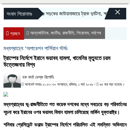
×
‎সিলেট-সুনামগঞ্জ সড়কের জাউয়াবাজারে ট্রাক দুর্ঘটনা, ক্ষতিগ্রস্ত সেতু
সংবাদ শিরোনামঃ
আন্তর্জাতিক
জাতীয়
রাজনীতি
শিরোনাম
সর্বশেষ
,
,
,
,
প্রচ্ছদ
মধ্যপ্রাচ্যে ‘অপারেশন পার্সিয়ান স্টর্মঃ
ট্রাম্পের নির্দেশে ইরানে ভয়াবহ হামলা, খামেনির মৃত্যুতে চরম
উত্তেজনায় বিশ্ব
হক বার্তা ডেস্ক রিপোর্টঃ
আপডেট সময়ঃ ১১:৫০:৩০ অপরাহ্ন, রবিবার, ১ মার্চ ২০২৬
/
৯৫ বার পড়া হয়েছে।
‎মধ্যপ্রাচ্যের ভূ-রাজনীতিতে গত কয়েক দশকের মধ্যে সবচেয়ে বড় পরিবর্তনের
সূচনা করে ইরানের ওপর ভয়াবহ বিমান হামলা চালিয়েছে মার্কিন যুক্তরাষ্ট্র।
শনিবার প্রেসিডেন্ট ডনাল্ড ট্রাম্পের নির্দেশে পরিচালিত এই সমন্বিত অভিযানে