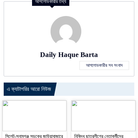
আপলোডকারীর তথ্য
Daily Haque Barta
আপলোডকারীর সব সংবাদ
এ ক্যাটাগরির আরো নিউজ
‎সিলেট-সুনামগঞ্জ সড়কের জাউয়াবাজারে
নিষিদ্ধ ছাত্রলীগের নেতাকর্মীদের