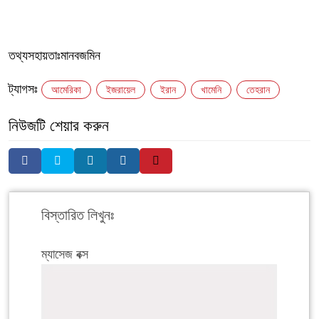
‎তথ্যসহায়তাঃমানবজমিন
ট্যাগসঃ
আমেরিকা
ইজরায়েল
ইরান
খামেনি
তেহরান
নিউজটি শেয়ার করুন
বিস্তারিত লিখুনঃ
ম্যাসেজ বক্স