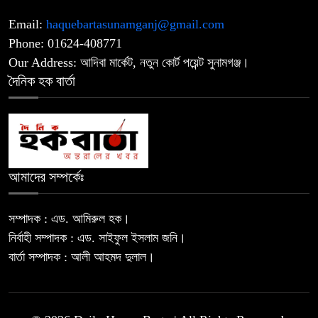
Email:
haquebartasunamganj@gmail.com
নাটোরে জাতীয় সংসদের হুইপ দুলুকে গুলি
৯
Phone: 01624-408771
করার চেষ্টা, যুবক আটক
Our Address: আদিবা মার্কেট, নতুন কোর্ট পয়েন্ট সুনামগঞ্জ।
দৈনিক হক বার্তা
উপজেলা ও ইউনিয়ন পরিষদ নির্বাচন
১০
অক্টোবরে? চূড়ান্ত ঘোষণার অপেক্ষায় মাঠে
তৎপরতা
জুলাই হত্যা মামলার আসামি ছিনিয়ে নেওয়ার
আমাদের সম্পর্কেঃ
১১
অভিযোগে আলোচনায়- স্বেচ্ছাসেবক দল
নেতা
সম্পাদক : এড. আমিরুল হক।
নির্বাহী সম্পাদক : এড. সাইফুল ইসলাম জনি।
বার্তা সম্পাদক : আলী আহমদ দুলাল।