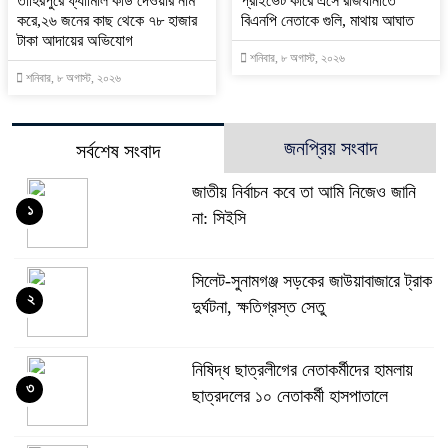
তাহিরপুরে ফ্যামিলি কার্ড দেওয়ার নাম
প্রাইভেট কারে এসে রাজধানীতে
করে,২৬ জনের কাছ থেকে ৭৮ হাজার
বিএনপি নেতাকে গুলি, মাথায় আঘাত
টাকা আদায়ের অভিযোগ
শনিবার, ৮ অগাস্ট, ২০২৬
শনিবার, ৮ অগাস্ট, ২০২৬
জনপ্রিয় সংবাদ
সর্বশেষ সংবাদ
জাতীয় নির্বাচন কবে তা আমি নিজেও জানি
১
না: সিইসি
‎সিলেট-সুনামগঞ্জ সড়কের জাউয়াবাজারে ট্রাক
২
দুর্ঘটনা, ক্ষতিগ্রস্ত সেতু
নিষিদ্ধ ছাত্রলীগের নেতাকর্মীদের হামলায়
৩
ছাত্রদলের ১০ নেতাকর্মী হাসপাতালে