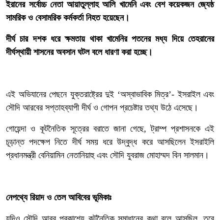
ইরানের সর্বোচ্চ নেতা আয়াতুল্লাহ আলি খামেনি এবং বেশ কয়েকজন জ্যেষ্ঠ
সামরিক ও বেসামরিক কর্মকর্তা নিহত হয়েছেন।
দীর্ঘ চার দশক ধরে ক্ষমতায় থাকা খামেনির পতনের মধ্য দিয়ে তেহরানের
দীর্ঘস্থায়ী শাসনের অবসান ঘটল বলে ধারণা করা হচ্ছে।
এই অভিযানের পেছনে যুক্তরাষ্ট্রের দুই ‘অস্বাভাবিক মিত্র’- ইসরাইল এবং
সৌদি আরবের সপ্তাহব্যাপী দীর্ঘ ও গোপন প্রচেষ্টার তথ্য উঠে এসেছে।
গোয়েন্দা ও কূটনৈতিক সূত্রের বরাতে জানা গেছে, ট্রাম্প প্রশাসনকে এই
চূড়ান্ত পদক্ষেপ নিতে দীর্ঘ সময় ধরে উদ্বুদ্ধ করে আসছিলেন ইসরাইলি
প্রধানমন্ত্রী বেনিয়ামিন নেতানিয়াহু এবং সৌদি যুবরাজ মোহাম্মদ বিন সালমান।
‎নেপথ্যে রিয়াদ ও তেল আবিবের ভূমিকাঃ
‎যদিও সৌদি আরব প্রকাশ্যে কূটনৈতিক সমাধানের কথা বলে আসছিল, তবে