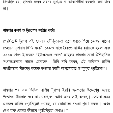
দিয়েছিল যে, হামলার জন্য তাদের ভূখণ্ড বা আকাশসীমা ব্যবহার করা যাবে
না।
‎হামলার কারণ ও ট্রাম্পের কঠোর বার্তাঃ
‎প্রেসিডেন্ট ট্রাম্প এই হামলার যৌক্তিকতা তুলে ধরতে গিয়ে ১৯৭৯ সালের
তেহরান দূতাবাস জিম্মি সংকট, ১৯৮৩ সালে বৈরুতে মার্কিন ব্যারাকে হামলা এবং
২০০০ সালে ইয়েমেনে ‘ইউএসএস কোল’ জাহাজে হামলার মতো ঐতিহাসিক
সংঘাতগুলোকে সামনে এনেছেন। তিনি দাবি করেন, এই অভিযান মার্কিন
নাগরিকদের বিরুদ্ধে কয়েক দশকের ইরানি আগ্রাসনের উপযুক্ত প্রতিশোধ।
‎হামলার পর এক ভিডিও বার্তায় ট্রাম্প ইরানি জনগণের উদ্দেশ্যে বলেন:
“তোমরা দীর্ঘকাল ধরে যা চেয়েছিলে, আমি আজ তাই করেছি। তোমরা এমন
একজন মার্কিন প্রেসিডেন্ট পেয়েছ, যে তোমাদের চাওয়া পূরণ করছে। এখন
দেখা যাক তোমরা কীভাবে প্রতিক্রিয়া দেখাও।”