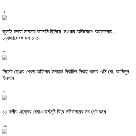
৭
জুলাই হত্যা মামলার আসামি ছিনিয়ে নেওয়ার অভিযোগে আলোচনায়-
স্বেচ্ছাসেবক দল নেতা
৮
‎সিলেট রেঞ্জের শ্রেষ্ঠ অফিসার ইনচার্জ নির্বাচিত দিরাই থানার ওসি মো. আমিনুল
ইসলাম
৯
‎১১ দলীয় ঐক্যের ঘেরাও কর্মসূচি ঘিরে সচিবালয়ের সব গেট বন্ধ
১০