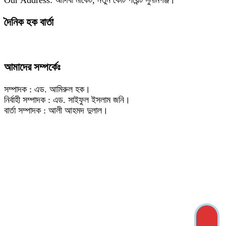
Our Address: আদিবা মার্কেট, নতুন কোর্ট পয়েন্ট সুনামগঞ্জ।
দৈনিক হক বার্তা
আমাদের সম্পর্কেঃ
সম্পাদক : এড. আমিরুল হক।
নির্বাহী সম্পাদক : এড. সাইফুল ইসলাম জনি।
বার্তা সম্পাদক : আলী আহমদ দুলাল।