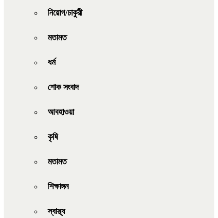
নিয়োগ/চাকুরী
মতামত
ধর্ম
শোক সংবাদ
আবহাওয়া
কৃষি
মতামত
শিক্ষাঙ্গন
স্বাস্থ্য