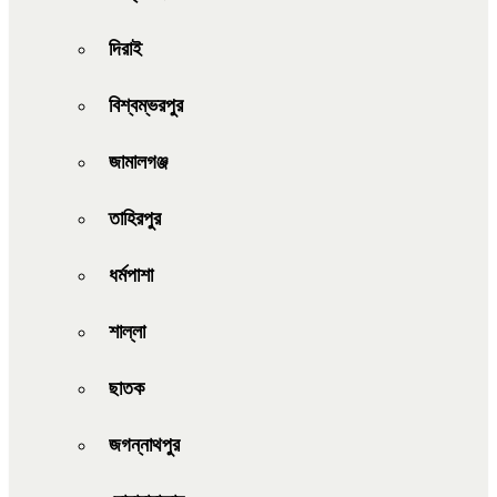
দিরাই
বিশ্বম্ভরপুর
জামালগঞ্জ
তাহিরপুর
ধর্মপাশা
শাল্লা
ছাতক
জগন্নাথপুর