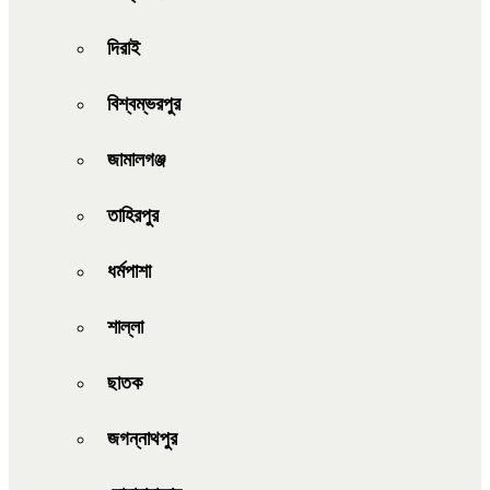
দিরাই
বিশ্বম্ভরপুর
জামালগঞ্জ
তাহিরপুর
ধর্মপাশা
শাল্লা
ছাতক
জগন্নাথপুর