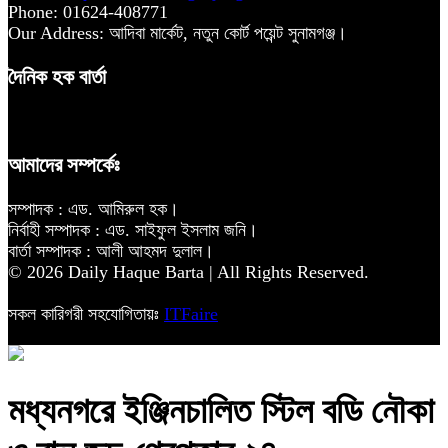
Phone: 01624-408771
Our Address: আদিবা মার্কেট, নতুন কোর্ট পয়েন্ট সুনামগঞ্জ।
দৈনিক হক বার্তা
আমাদের সম্পর্কেঃ
সম্পাদক : এড. আমিরুল হক।
নির্বাহী সম্পাদক : এড. সাইফুল ইসলাম জনি।
বার্তা সম্পাদক : আলী আহমদ দুলাল।
© 2026 Daily Haque Barta | All Rights Reserved.
সকল কারিগরী সহযোগিতায়ঃ
ITFaire
মধ্যনগরে ইঞ্জিনচালিত স্টিল বডি নৌকা