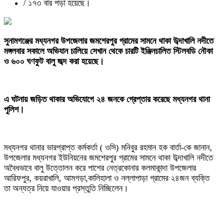
/
১৭৩ বার পড়া হয়েছে।
‎সুনামগঞ্জের মধ্যনগর উপজেলার জমশেরপুর গ্রামের সামনে থাকা উব্দাখালি নদীতে
মঙ্গলবার সকালে অভিযান চালিয়ে সেখান থেকে চারটি ইঞ্জিনচালিত স্টিলবডি নৌকা
ও ৬০০ ঘণফুট বালু জব্দ করা হয়েছে।
‎এ ঘটনায় জড়িত থাকার অভিযোগে ২৪ জনকে গ্রেপ্তার করেছে মধ্যনগর থানা
পুলিশ।
‎মধ্যনগর থানার ভারপ্রাপ্ত কর্মকর্তা ( ওসি) মনিবুর রহমান হক বার্তা-কে জানান,
উপজেলার মধ্যনগর ইউনিয়নের জমশেরপুর গ্রামের সামনে থাকা উব্দাখালি নদীতে
অবৈধভাবে বালু উত্তোলন করে পাশের নেত্রকোনার কলমাকান্দা উপজেলার
আরিফপুর, কয়রাখালি, আমগড়া,কালিহালা ও নল্লাপাড়া গ্রামের ২৪জন ব্যক্তি
তা অন্যত্র নিয়ে যাওয়ার প্রস্তুতি নিচ্ছিলেন।