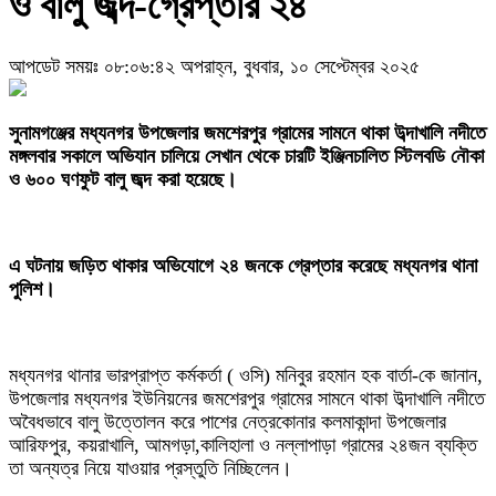
ও বালু জব্দ-গ্রেপ্তার ২৪
আপডেট সময়ঃ ০৮:০৬:৪২ অপরাহ্ন, বুধবার, ১০ সেপ্টেম্বর ২০২৫
‎সুনামগঞ্জের মধ্যনগর উপজেলার জমশেরপুর গ্রামের সামনে থাকা উব্দাখালি নদীতে
মঙ্গলবার সকালে অভিযান চালিয়ে সেখান থেকে চারটি ইঞ্জিনচালিত স্টিলবডি নৌকা
ও ৬০০ ঘণফুট বালু জব্দ করা হয়েছে।
‎এ ঘটনায় জড়িত থাকার অভিযোগে ২৪ জনকে গ্রেপ্তার করেছে মধ্যনগর থানা
পুলিশ।
‎মধ্যনগর থানার ভারপ্রাপ্ত কর্মকর্তা ( ওসি) মনিবুর রহমান হক বার্তা-কে জানান,
উপজেলার মধ্যনগর ইউনিয়নের জমশেরপুর গ্রামের সামনে থাকা উব্দাখালি নদীতে
অবৈধভাবে বালু উত্তোলন করে পাশের নেত্রকোনার কলমাকান্দা উপজেলার
আরিফপুর, কয়রাখালি, আমগড়া,কালিহালা ও নল্লাপাড়া গ্রামের ২৪জন ব্যক্তি
তা অন্যত্র নিয়ে যাওয়ার প্রস্তুতি নিচ্ছিলেন।