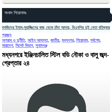
সংবাদ শিরোনামঃ
ের ইমাম-মুয়াজ্জিনের কাছ থেকে চাঁদা আদায়, বিএনপির দুই নেতা বহিষ্কার
‎লাল 
প্রচ্ছদ
অপরাধ ও দুর্ণীতি
,
আইন আদালত
,
জাতীয়
,
মধ্যনগর
,
শিরোনাম
,
সর্বশেষ
,
সারাদেশ
,
সিলেট বিভাগ
,
সুনামগঞ্জ
মধ্যনগরে ইঞ্জিনচালিত স্টিল বডি নৌকা ও বালু জব্দ-
গ্রেপ্তার ২৪