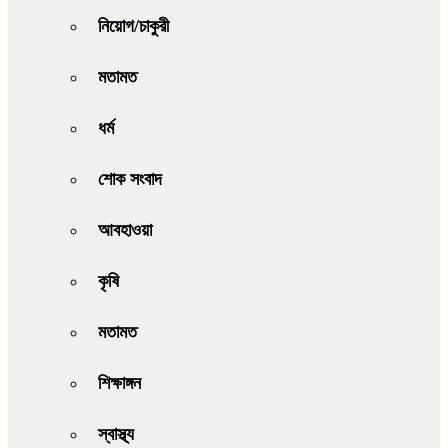
নিয়োগ/চাকুরী
মতামত
ধর্ম
শোক সংবাদ
আবহাওয়া
কৃষি
মতামত
শিক্ষাঙ্গন
স্বাস্থ্য