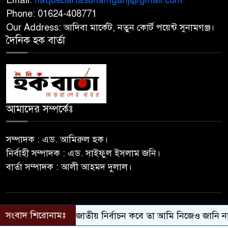
Phone: 01624-408771
মসজিদের ইমাম-মুয়াজ্জিনের কাছ
Our Address: আদিবা মার্কেট, নতুন কোর্ট পয়েন্ট সুনামগঞ্জ।
৯
থেকে চাঁদা আদায়, বিএনপির দুই
দৈনিক হক বার্তা
নেতা বহিষ্কার
‎লাল ফিতা কেটে বাঁশের সাঁকোর
১০
উদ্বোধন, বরিশালের উজিরপুরে
বিএনপি নেতার ব্যতিক্রমী আয়োজন
আমাদের সম্পর্কেঃ
তাহিরপুরে ফ্যামিলি কার্ড দেওয়ার
১১
নাম করে,২৬ জনের কাছ থেকে ৭৮
সম্পাদক : এড. আমিরুল হক।
হাজার টাকা আদায়ের অভিযোগ
নির্বাহী সম্পাদক : এড. সাইফুল ইসলাম জনি।
বার্তা সম্পাদক : আলী আহমদ দুলাল।
© 2026 Daily Haque Barta | All Rights Reserved.
সংবাদ শিরোনামঃ
জাতীয় নির্বাচন কবে তা আমি নিজেও জানি না: