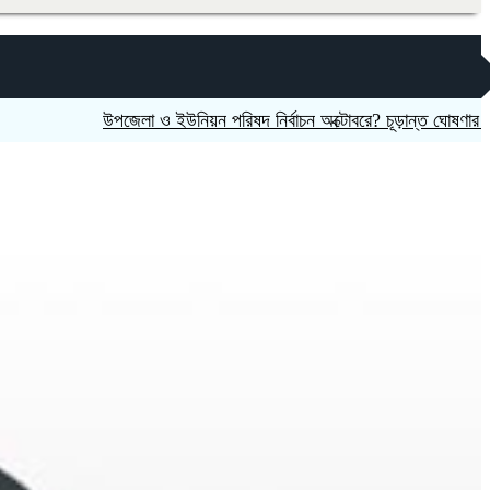
উপজেলা ও ইউনিয়ন পরিষদ নির্বাচন অক্টোবরে? চূড়ান্ত ঘোষণার অপেক্ষায়