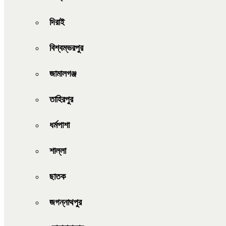
দিরাই
বিশ্বম্ভরপুর
জামালগঞ্জ
তাহিরপুর
ধর্মপাশা
শাল্লা
ছাতক
জগন্নাথপুর