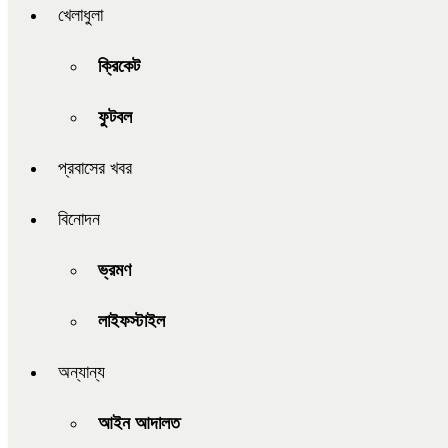
খেলাধুলা
ক্রিকেট
ফুটবল
প্রবাসের খবর
বিনোদন
ভ্রমণ
লাইফস্টাইল
অন্যান্য
আইন আদালত