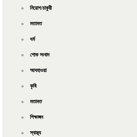
নিয়োগ/চাকুরী
মতামত
ধর্ম
শোক সংবাদ
আবহাওয়া
কৃষি
মতামত
শিক্ষাঙ্গন
স্বাস্থ্য