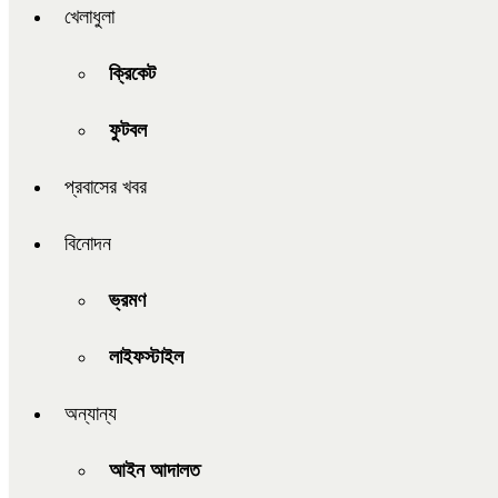
খেলাধুলা
ক্রিকেট
ফুটবল
প্রবাসের খবর
বিনোদন
ভ্রমণ
লাইফস্টাইল
অন্যান্য
আইন আদালত