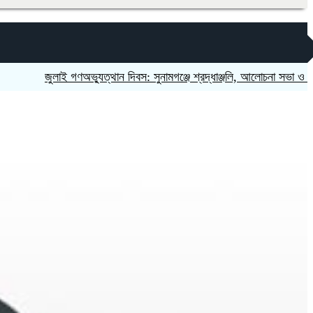
জুলাই গণঅভ্যুত্থান দিবস: সুনামগঞ্জে শ্রদ্ধাঞ্জলি, আলোচনা সভা ও শহীদ পরিব