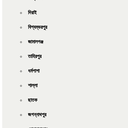
দিরাই
বিশ্বম্ভরপুর
জামালগঞ্জ
তাহিরপুর
ধর্মপাশা
শাল্লা
ছাতক
জগন্নাথপুর