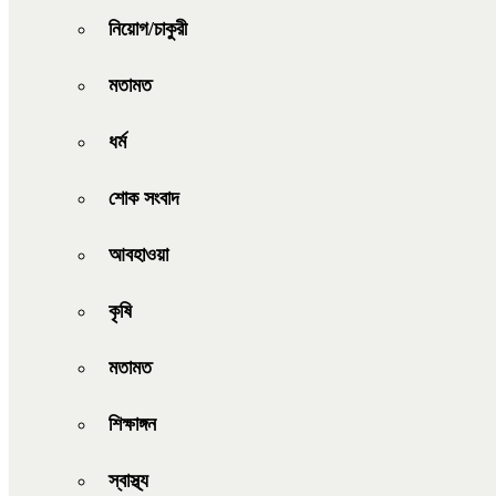
নিয়োগ/চাকুরী
মতামত
ধর্ম
শোক সংবাদ
আবহাওয়া
কৃষি
মতামত
শিক্ষাঙ্গন
স্বাস্থ্য