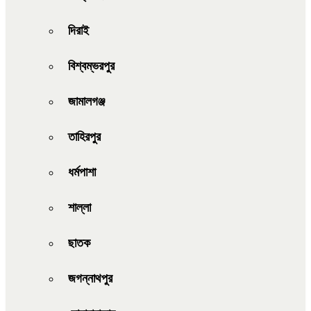
দিরাই
বিশ্বম্ভরপুর
জামালগঞ্জ
তাহিরপুর
ধর্মপাশা
শাল্লা
ছাতক
জগন্নাথপুর