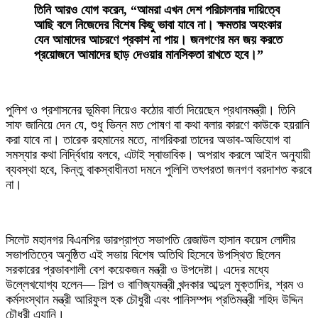
তিনি আরও যোগ করেন, “আমরা এখন দেশ পরিচালনার দায়িত্বে
আছি বলে নিজেদের বিশেষ কিছু ভাবা যাবে না। ক্ষমতার অহংকার
যেন আমাদের আচরণে প্রকাশ না পায়। জনগণের মন জয় করতে
প্রয়োজনে আমাদের ছাড় দেওয়ার মানসিকতা রাখতে হবে।”
‎পুলিশ ও প্রশাসনের ভূমিকা নিয়েও কঠোর বার্তা দিয়েছেন প্রধানমন্ত্রী। তিনি
সাফ জানিয়ে দেন যে, শুধু ভিন্ন মত পোষণ বা কথা বলার কারণে কাউকে হয়রানি
করা যাবে না। তারেক রহমানের মতে, নাগরিকরা তাদের অভাব-অভিযোগ বা
সমস্যার কথা নির্দ্বিধায় বলবে, এটাই স্বাভাবিক। অপরাধ করলে আইন অনুযায়ী
ব্যবস্থা হবে, কিন্তু বাকস্বাধীনতা দমনে পুলিশি তৎপরতা জনগণ বরদাশত করবে
না।
‎সিলেট মহানগর বিএনপির ভারপ্রাপ্ত সভাপতি রেজাউল হাসান কয়েস লোদীর
সভাপতিত্বে অনুষ্ঠিত এই সভায় বিশেষ অতিথি হিসেবে উপস্থিত ছিলেন
সরকারের প্রভাবশালী বেশ কয়েকজন মন্ত্রী ও উপদেষ্টা। এদের মধ্যে
উল্লেখযোগ্য হলেন— শিল্প ও বাণিজ্যমন্ত্রী খন্দকার আব্দুল মুক্তাদির, শ্রম ও
কর্মসংস্থান মন্ত্রী আরিফুল হক চৌধুরী এবং পানিসম্পদ প্রতিমন্ত্রী শহিদ উদ্দিন
চৌধুরী এ্যানি।