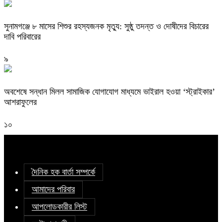
সুনামগঞ্জে ৮ মাসের শিশুর রহস্যজনক মৃত্যু: সুষ্ঠু তদন্ত ও দোষীদের বিচারের
দাবি পরিবারের
৯
অবশেষে সন্ধান মিলল সামাজিক যোগাযোগ মাধ্যমে ভাইরাল হওয়া ‘স্ট্রাইকার’
আশরাফুলের
১০
দৈনিক হক বার্তা সম্পর্কে
আমাদের পরিবার
আপলোডকারীর লিস্ট