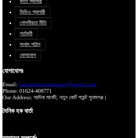
ফটো গ্যালারী
ভিডিও গ্যালারী
গোপনীয়তা নীতি
শর্তাবলী
সংবাদ পাঠান
যোগাযোগ
যোগাযোগঃ
Email:
haquebartasunamganj@gmail.com
Phone: 01624-408771
Our Address: আদিবা মার্কেট, নতুন কোর্ট পয়েন্ট সুনামগঞ্জ।
দৈনিক হক বার্তা