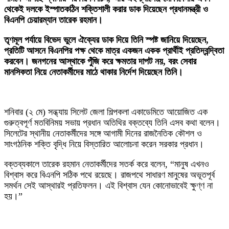
থেকেই দলকে ইস্পাতকঠিন শক্তিশালী করার ডাক দিয়েছেন প্রধানমন্ত্রী ও
বিএনপি চেয়ারম্যান তারেক রহমান।
তৃণমূল পর্যায়ে বিভেদ ভুলে ঐক্যের ডাক দিয়ে তিনি স্পষ্ট জানিয়ে দিয়েছেন,
প্রতিটি আসনে বিএনপির পক্ষ থেকে মাত্র একজন একক প্রার্থীই প্রতিদ্বন্দ্বিতা
করবেন। জনগনের আস্থাকে পুঁজি করে ক্ষমতার দাপট নয়, বরং সেবার
মানসিকতা নিয়ে নেতাকর্মীদের মাঠে থাকার নির্দেশ দিয়েছেন তিনি।
শনিবার (২ মে) সন্ধ্যায় সিলেট জেলা শিল্পকলা একাডেমিতে আয়োজিত এক
গুরুত্বপূর্ণ মতবিনিময় সভায় প্রধান অতিথির বক্তব্যে তিনি এসব কথা বলেন।
সিলেটের স্থানীয় নেতাকর্মীদের সঙ্গে আগামী দিনের রাজনৈতিক কৌশল ও
সাংগঠনিক শক্তি বৃদ্ধি নিয়ে বিস্তারিত আলোচনা করেন সরকার প্রধান।
‎বক্তব্যকালে তারেক রহমান নেতাকর্মীদের সতর্ক করে বলেন, “মানুষ এখনও
বিশ্বাস করে বিএনপি সঠিক পথে রয়েছে। রাজপথে সাধারণ মানুষের অভূতপূর্ব
সমর্থন সেই আস্থারই প্রতিফলন। এই বিশ্বাস যেন কোনোভাবেই ক্ষুণ্ণ না
হয়।”