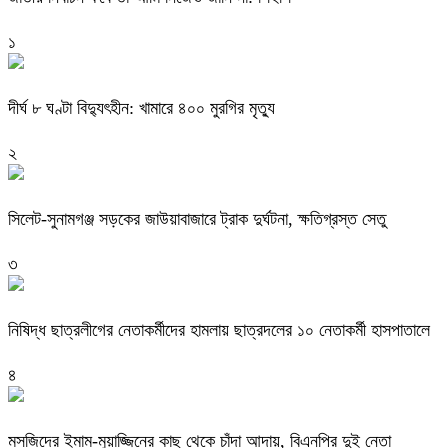
১
দীর্ঘ ৮ ঘণ্টা বিদ্যুৎহীন: খামারে ৪০০ মুরগির মৃত্যু
২
‎সিলেট-সুনামগঞ্জ সড়কের জাউয়াবাজারে ট্রাক দুর্ঘটনা, ক্ষতিগ্রস্ত সেতু
৩
নিষিদ্ধ ছাত্রলীগের নেতাকর্মীদের হামলায় ছাত্রদলের ১০ নেতাকর্মী হাসপাতালে
৪
মসজিদের ইমাম-মুয়াজ্জিনের কাছ থেকে চাঁদা আদায়, বিএনপির দুই নেতা