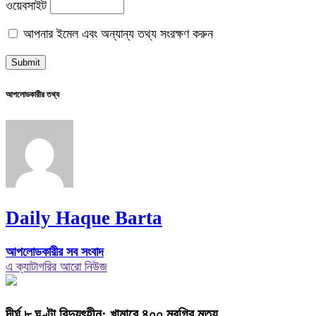
ওয়েবসাইট
আপনার ইমেল এবং অন্যান্য তথ্য সংরক্ষণ করুন
আপলোডকারীর তথ্য
Daily Haque Barta
আপলোডকারীর সব সংবাদ
এ ক্যাটাগরির আরো নিউজ
দীর্ঘ ৮ ঘণ্টা বিদ্যুৎহীন: খামারে ৪০০ মুরগির মৃত্যু