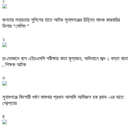
১
জনতার সহায়তায় পুলিশের হাতে আটক সুনামগঞ্জের চিহ্নিত মাদক কারবারির
ডিলার “সেলিম “
২
চা-দোকানে বসে এইচএসসি পরীক্ষার খাতা মূল্যায়ন, অভিযানে জব্দ ১ বস্তা খাতা
, শিক্ষক আটক
৩
‎সুনামগঞ্জে কিশোরী ধর্ষণ মামলার প্রধান আসামি আমিরুল হক র‌্যাব -এর হাতে
গ্রেপ্তার
৪