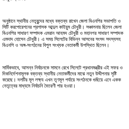
‎অনুষ্ঠানে স্থানীয় নেতৃবৃন্দের মধ্যে বক্তব্য রাখেন জেলা বিএনপির সভাপতি ও
সিটি করপোরেশনের প্রশাসক আব্দুল কাইয়ুম চৌধুরী। সঞ্চালনায় ছিলেন জেলা
বিএনপির সাধারণ সম্পাদক এমরান আহমদ চৌধুরী ও মহানগর সাধারণ সম্পাদক
এমদাদ হোসেন চৌধুরী। এ সময় সিলেটের বিভিন্ন আসনের সংসদ সদস্যসহ
বিএনপি ও অঙ্গ-সংগঠনের বিপুল সংখ্যক নেতাকর্মী উপস্থিত ছিলেন।
‎সার্বিকভাবে, আসন্ন নির্বাচনকে সামনে রেখে সিলেটে প্রধানমন্ত্রীর এই সফর ও
দিকনির্দেশনামূলক বক্তব্য স্থানীয় নেতাকর্মীদের মাঝে নতুন উদ্দীপনার সৃষ্টি
করেছে। দলটির মূল লক্ষ্য এখন তৃণমূল পর্যায়ে সংগঠনকে গুছিয়ে এনে একক
নেতৃত্বের মাধ্যমে নির্বাচনি বৈতরণী পার হওয়া।