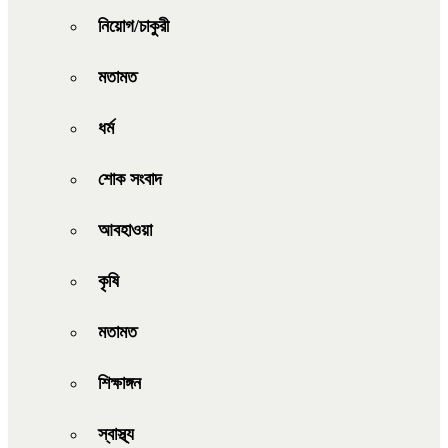
নিয়োগ/চাকুরী
মতামত
ধর্ম
শোক সংবাদ
আবহাওয়া
কৃষি
মতামত
শিক্ষাঙ্গন
স্বাস্থ্য