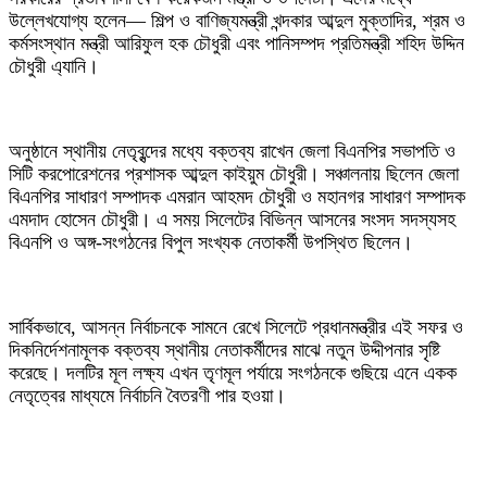
উল্লেখযোগ্য হলেন— শিল্প ও বাণিজ্যমন্ত্রী খন্দকার আব্দুল মুক্তাদির, শ্রম ও
কর্মসংস্থান মন্ত্রী আরিফুল হক চৌধুরী এবং পানিসম্পদ প্রতিমন্ত্রী শহিদ উদ্দিন
চৌধুরী এ্যানি।
‎অনুষ্ঠানে স্থানীয় নেতৃবৃন্দের মধ্যে বক্তব্য রাখেন জেলা বিএনপির সভাপতি ও
সিটি করপোরেশনের প্রশাসক আব্দুল কাইয়ুম চৌধুরী। সঞ্চালনায় ছিলেন জেলা
বিএনপির সাধারণ সম্পাদক এমরান আহমদ চৌধুরী ও মহানগর সাধারণ সম্পাদক
এমদাদ হোসেন চৌধুরী। এ সময় সিলেটের বিভিন্ন আসনের সংসদ সদস্যসহ
বিএনপি ও অঙ্গ-সংগঠনের বিপুল সংখ্যক নেতাকর্মী উপস্থিত ছিলেন।
‎সার্বিকভাবে, আসন্ন নির্বাচনকে সামনে রেখে সিলেটে প্রধানমন্ত্রীর এই সফর ও
দিকনির্দেশনামূলক বক্তব্য স্থানীয় নেতাকর্মীদের মাঝে নতুন উদ্দীপনার সৃষ্টি
করেছে। দলটির মূল লক্ষ্য এখন তৃণমূল পর্যায়ে সংগঠনকে গুছিয়ে এনে একক
নেতৃত্বের মাধ্যমে নির্বাচনি বৈতরণী পার হওয়া।