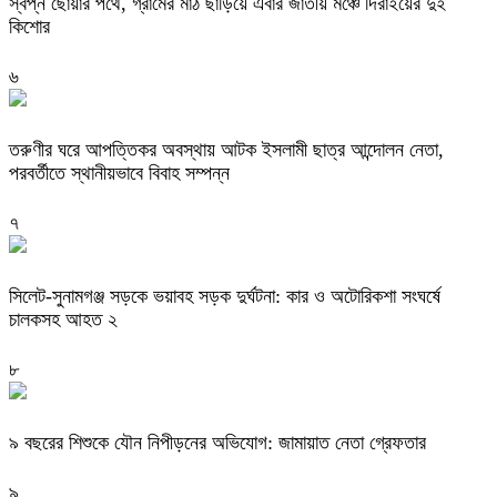
স্বপ্ন ছোঁয়ার পথে, গ্রামের মাঠ ছাড়িয়ে এবার জাতীয় মঞ্চে দিরাইয়ের দুই
কিশোর
৬
তরুণীর ঘরে আপত্তিকর অবস্থায় আটক ইসলামী ছাত্র আন্দোলন নেতা,
পরবর্তীতে স্থানীয়ভাবে বিবাহ সম্পন্ন
৭
সিলেট-সুনামগঞ্জ সড়কে ভয়াবহ সড়ক দুর্ঘটনা: কার ও অটোরিকশা সংঘর্ষে
চালকসহ আহত ২
৮
৯ বছরের শিশুকে যৌন নিপীড়নের অভিযোগ: জামায়াত নেতা গ্রেফতার
৯