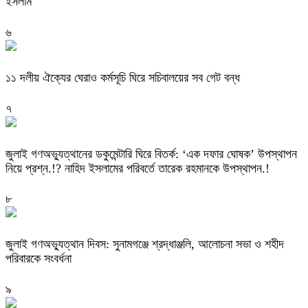
ইসলাম
৬
‎১১ দলীয় ঐক্যের ঘেরাও কর্মসূচি ঘিরে সচিবালয়ের সব গেট বন্ধ
৭
‎জুলাই গণঅভ্যুত্থানের ডকুমেন্টারি ঘিরে বিতর্ক: ‘এক দফার ঘোষক’ উপস্থাপন
নিয়ে প্রশ্ন.!? নাহিদ ইসলামের পরিবর্তে তারেক রহমানকে উপস্থাপন.!
৮
জুলাই গণঅভ্যুত্থান দিবস: সুনামগঞ্জে শ্রদ্ধাঞ্জলি, আলোচনা সভা ও শহীদ
পরিবারকে সংবর্ধনা
৯