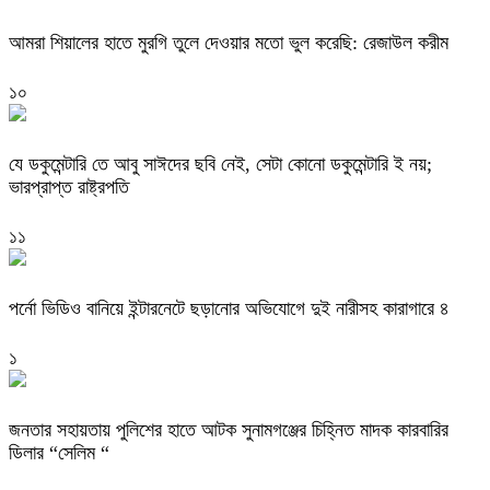
‎আমরা শিয়ালের হাতে মুরগি তুলে দেওয়ার মতো ভুল করেছি: রেজাউল করীম
১০
যে ডকুমেন্টারি তে আবু সাঈদের ছবি নেই, সেটা কোনো ডকুমেন্টারি ই নয়;
ভারপ্রাপ্ত রাষ্ট্রপতি
১১
পর্নো ভিডিও বানিয়ে ইন্টারনেটে ছড়ানোর অভিযোগে দুই নারীসহ কারাগারে ৪
১
জনতার সহায়তায় পুলিশের হাতে আটক সুনামগঞ্জের চিহ্নিত মাদক কারবারির
ডিলার “সেলিম “