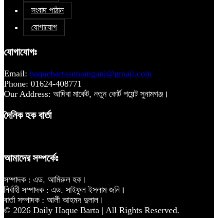
সংবাদ পাঠান
যোগাযোগ
যোগাযোগঃ
Email:
haquebartasunamganj@gmail.com
Phone: 01624-408771
Our Address: আদিবা মার্কেট, নতুন কোর্ট পয়েন্ট সুনামগঞ্জ।
দৈনিক হক বার্তা
আমাদের সম্পর্কেঃ
সম্পাদক : এড. আমিরুল হক।
নির্বাহী সম্পাদক : এড. সাইফুল ইসলাম জনি।
বার্তা সম্পাদক : আলী আহমদ দুলাল।
© 2026 Daily Haque Barta | All Rights Reserved.