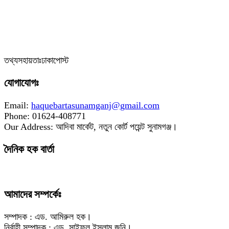
‎তথ্যসহায়তাঃঢাকাপোস্ট
যোগাযোগঃ
Email:
haquebartasunamganj@gmail.com
Phone: 01624-408771
Our Address: আদিবা মার্কেট, নতুন কোর্ট পয়েন্ট সুনামগঞ্জ।
দৈনিক হক বার্তা
আমাদের সম্পর্কেঃ
সম্পাদক : এড. আমিরুল হক।
নির্বাহী সম্পাদক : এড. সাইফুল ইসলাম জনি।