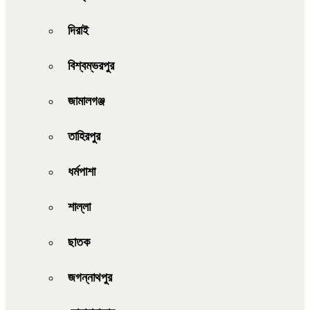
দিরাই
বিশ্বম্ভরপুর
জামালগঞ্জ
তাহিরপুর
ধর্মপাশা
শাল্লা
ছাতক
জগন্নাথপুর