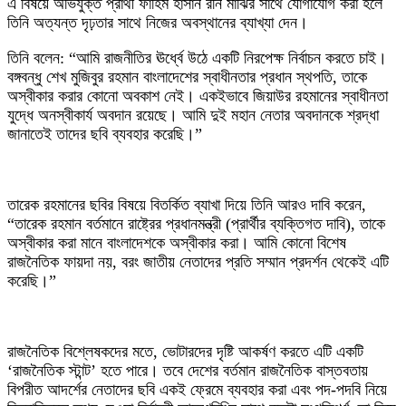
‎এ বিষয়ে অভিযুক্ত প্রার্থী ফাহিম হাসান রনি মাঝির সাথে যোগাযোগ করা হলে
তিনি অত্যন্ত দৃঢ়তার সাথে নিজের অবস্থানের ব্যাখ্যা দেন।
তিনি বলেন: “আমি রাজনীতির ঊর্ধ্বে উঠে একটি নিরপেক্ষ নির্বাচন করতে চাই।
বঙ্গবন্ধু শেখ মুজিবুর রহমান বাংলাদেশের স্বাধীনতার প্রধান স্থপতি, তাকে
অস্বীকার করার কোনো অবকাশ নেই। একইভাবে জিয়াউর রহমানের স্বাধীনতা
যুদ্ধে অনস্বীকার্য অবদান রয়েছে। আমি দুই মহান নেতার অবদানকে শ্রদ্ধা
জানাতেই তাদের ছবি ব্যবহার করেছি।”
‎তারেক রহমানের ছবির বিষয়ে বিতর্কিত ব্যাখা দিয়ে তিনি আরও দাবি করেন,
“তারেক রহমান বর্তমানে রাষ্ট্রের প্রধানমন্ত্রী (প্রার্থীর ব্যক্তিগত দাবি), তাকে
অস্বীকার করা মানে বাংলাদেশকে অস্বীকার করা। আমি কোনো বিশেষ
রাজনৈতিক ফায়দা নয়, বরং জাতীয় নেতাদের প্রতি সম্মান প্রদর্শন থেকেই এটি
করেছি।”
‎রাজনৈতিক বিশ্লেষকদের মতে, ভোটারদের দৃষ্টি আকর্ষণ করতে এটি একটি
‘রাজনৈতিক স্টান্ট’ হতে পারে। তবে দেশের বর্তমান রাজনৈতিক বাস্তবতায়
বিপরীত আদর্শের নেতাদের ছবি একই ফ্রেমে ব্যবহার করা এবং পদ-পদবি নিয়ে