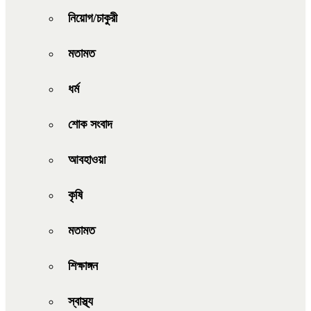
নিয়োগ/চাকুরী
মতামত
ধর্ম
শোক সংবাদ
আবহাওয়া
কৃষি
মতামত
শিক্ষাঙ্গন
স্বাস্থ্য