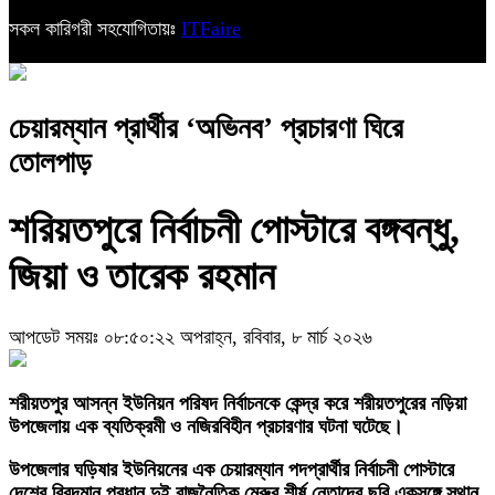
সকল কারিগরী সহযোগিতায়ঃ
ITFaire
চেয়ারম্যান প্রার্থীর ‘অভিনব’ প্রচারণা ঘিরে
তোলপাড়
শরিয়তপুরে নির্বাচনী পোস্টারে বঙ্গবন্ধু,
জিয়া ও তারেক রহমান
আপডেট সময়ঃ ০৮:৫০:২২ অপরাহ্ন, রবিবার, ৮ মার্চ ২০২৬
শরীয়তপুর আসন্ন ইউনিয়ন পরিষদ নির্বাচনকে কেন্দ্র করে শরীয়তপুরের নড়িয়া
উপজেলায় এক ব্যতিক্রমী ও নজিরবিহীন প্রচারণার ঘটনা ঘটেছে।
উপজেলার ঘড়িষার ইউনিয়নের এক চেয়ারম্যান পদপ্রার্থীর নির্বাচনী পোস্টারে
দেশের বিবদমান প্রধান দুই রাজনৈতিক মেরুর শীর্ষ নেতাদের ছবি একসঙ্গে স্থান