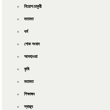
নিয়োগ/চাকুরী
মতামত
ধর্ম
শোক সংবাদ
আবহাওয়া
কৃষি
মতামত
শিক্ষাঙ্গন
স্বাস্থ্য