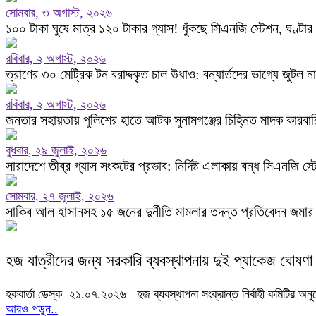
সোমবার, ৩ অগাস্ট, ২০২৬
‎১০০ টাকা ঘুষে মাত্র ১২০ টাকার গ্যাস! ‎ধুঁকছে সিএনজি স্টেশন, ঘণ্টা
রবিবার, ২ অগাস্ট, ২০২৬
ত্রাণের ৩০ মেট্রিক টন বরাদ্দকৃত চাল উধাও: বন্যার্তদের ভাগ্যে জুটল 
রবিবার, ২ অগাস্ট, ২০২৬
জনতার সহায়তায় পুলিশের হাতে আটক সুনামগঞ্জের চিহ্নিত মাদক কারবা
বুধবার, ২৯ জুলাই, ২০২৬
সারাদেশে তীব্র গ্যাস সংকটের প্রভাব: নির্দিষ্ট এলাকায় বন্ধ সিএনজি স্
সোমবার, ২৭ জুলাই, ২০২৬
সাকিব আল হাসানসহ ১৫ জনের দুর্নীতি মামলার তদন্ত প্রতিবেদন জমার 
হজ যাত্রীদের জন্য সরকারি ব্যবস্থাপনায় দুই প্যাকেজ ঘোষণা
হকবার্তা ডেস্ক ২১.০৭.২০২৬ হজ ব্যবস্থাপনা সংক্রান্ত নির্বাহী কমিটির অনু
আরও পড়ুন..