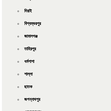
দিরাই
বিশ্বম্ভরপুর
জামালগঞ্জ
তাহিরপুর
ধর্মপাশা
শাল্লা
ছাতক
জগন্নাথপুর