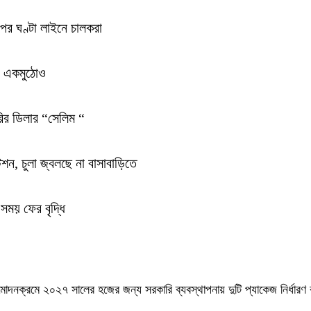
র পর ঘণ্টা লাইনে চালকরা
না একমুঠোও
রির ডিলার “সেলিম “
টেশন, চুলা জ্বলছে না বাসাবাড়িতে
সময় ফের বৃদ্ধি
মোদনক্রমে ২০২৭ সালের হজের জন্য সরকারি ব্যবস্থাপনায় দুটি প্যাকেজ নির্ধারণ