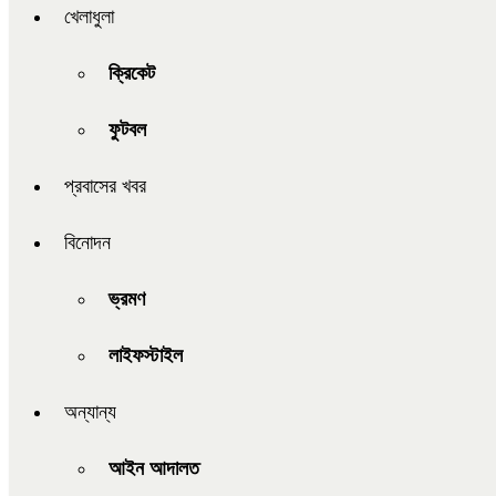
খেলাধুলা
ক্রিকেট
ফুটবল
প্রবাসের খবর
বিনোদন
ভ্রমণ
লাইফস্টাইল
অন্যান্য
আইন আদালত