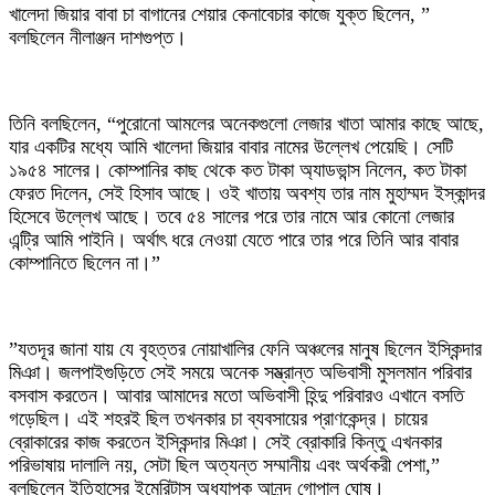
খালেদা জিয়ার বাবা চা বাগানের শেয়ার কেনাবেচার কাজে যুক্ত ছিলেন, ”
বলছিলেন নীলাঞ্জন দাশগুপ্ত।
‎তিনি বলছিলেন, “পুরোনো আমলের অনেকগুলো লেজার খাতা আমার কাছে আছে,
যার একটির মধ্যে আমি খালেদা জিয়ার বাবার নামের উল্লেখ পেয়েছি। সেটি
১৯৫৪ সালের। কোম্পানির কাছ থেকে কত টাকা অ্যাডভান্স নিলেন, কত টাকা
ফেরত দিলেন, সেই হিসাব আছে। ওই খাতায় অবশ্য তার নাম মুহাম্মদ ইস্কান্দর
হিসেবে উল্লেখ আছে। তবে ৫৪ সালের পরে তার নামে আর কোনো লেজার
এন্ট্রি আমি পাইনি। অর্থাৎ ধরে নেওয়া যেতে পারে তার পরে তিনি আর বাবার
কোম্পানিতে ছিলেন না।”
‎”যতদূর জানা যায় যে বৃহত্তর নোয়াখালির ফেনি অঞ্চলের মানুষ ছিলেন ইস্কিন্দার
মিঞা। জলপাইগুড়িতে সেই সময়ে অনেক সম্ভ্রান্ত অভিবাসী মুসলমান পরিবার
বসবাস করতেন। আবার আমাদের মতো অভিবাসী হিন্দু পরিবারও এখানে বসতি
গড়েছিল। এই শহরই ছিল তখনকার চা ব্যবসায়ের প্রাণকেন্দ্র। চায়ের
ব্রোকারের কাজ করতেন ইস্কিন্দার মিঞা। সেই ব্রোকারি কিন্তু এখনকার
পরিভাষায় দালালি নয়, সেটা ছিল অত্যন্ত সম্মানীয় এবং অর্থকরী পেশা,”
বলছিলেন ইতিহাসের ইমেরিটাস অধ্যাপক আনন্দ গোপাল ঘোষ।