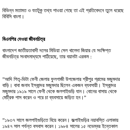
‎বিভিন্ন মতামত ও যতটুকু তথ্য পাওয়া গেছে তা এই প্রতিবেদনে তুলে ধরেছে
বিবিসি বাংলা।
‎বিএনপির দেওয়া জীবনচিত্র
‎বাংলাদেশ জাতীয়তাবাদী দলের মিডিয়া সেল খালেদা জিয়ার যে সংক্ষিপ্ত
জীবনচিত্র সংবাদমাধ্যমে পাঠিয়েছে, তার বয়ানটা এরকম :
‎”আদি পিতৃ-ভিটা ফেনী জেলার ফুলগাজী উপজেলার শ্রীপুর গ্রামের মজুমদার
বাড়ি। বাবা জনাব ইস্কান্দর মজুমদার ছিলেন একজন ব্যবসায়ী। ইস্কান্দর
মজুমদার ১৯১৯ সালে ফেনী থেকে জলপাইগুড়ি যান। বোনের বাসায় থেকে
মেট্রিক পাস করেন ও পরে চা ব্যবসায়ে জড়িত হন।”
‎”১৯৩৭ সালে জলপাইগুড়িতে বিয়ে করেন। জল্পাইগুড়ির নয়াবস্তি এলাকায়
১৯৪৭ সাল পর্যন্ত বসবাস করেন। ১৯৮৪ সালের ১৫ নভেম্বর ইন্তেকাল