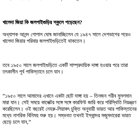
‎খালেদা জিয়া কি জলপাইগুড়ির স্কুলে পড়েছেন?
‎অধ্যাপক আনন্দ গোপাল ঘোষ জানাচ্ছিলেন যে ১৯৪৭ সালে দেশভাগের পরেও
খালেদা জিয়ার পরিবার জলপাইগুড়িতেই থাকতেন।
‎তবে ১৯৫০ সালে জলপাইগুড়িতে একটি সাম্প্রদায়িক দাঙ্গা হওয়ার পরে তারা
তৎকালীন পূর্ব পাকিস্তানে চলে যান।
‎”১৯৫০ সালে আমাদের এখানে একটা ছোট দাঙ্গা হয় – তিনজন গরীব মুসলমান
মারা যান। সেই সময়ে কালেক্টর সঙ্গে সঙ্গে কারফিউ জারি করে পরিস্থিতি নিয়ন্ত্রণ
করেছিলেন। ওই বছরেই নেহরু-লিয়াকৎ চুক্তি অনুযায়ী ভারত আর পাকিস্তানের
মধ্যে নাগরিক বিনিময় শুরু হয়। সম্ভবত তখনই ইস্কান্দর মজুমদারেরা ভারত
ছেড়ে চলে যান,”