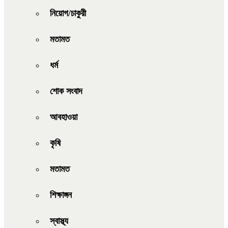
নিয়োগ/চাকুরী
মতামত
ধর্ম
শোক সংবাদ
আবহাওয়া
কৃষি
মতামত
শিক্ষাঙ্গন
স্বাস্থ্য