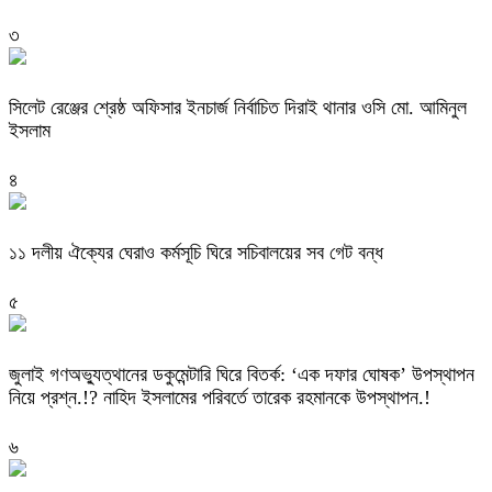
৩
‎সিলেট রেঞ্জের শ্রেষ্ঠ অফিসার ইনচার্জ নির্বাচিত দিরাই থানার ওসি মো. আমিনুল
ইসলাম
৪
‎১১ দলীয় ঐক্যের ঘেরাও কর্মসূচি ঘিরে সচিবালয়ের সব গেট বন্ধ
৫
‎জুলাই গণঅভ্যুত্থানের ডকুমেন্টারি ঘিরে বিতর্ক: ‘এক দফার ঘোষক’ উপস্থাপন
নিয়ে প্রশ্ন.!? নাহিদ ইসলামের পরিবর্তে তারেক রহমানকে উপস্থাপন.!
৬