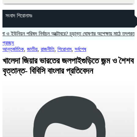
সংবাদ শিরোনামঃ
ন পরিষদ নির্বাচন অক্টোবরে? চূড়ান্ত ঘোষণার অপেক্ষায় মাঠে তৎপরতা
জুলাই হ
প্রচ্ছদ
আন্তর্জাতিক
,
জাতীয়
,
রাজনীতি
,
শিরোনাম
,
সর্বশেষ
খালেদা জিয়ার ভারতের জলপাইগুড়িতে জন্ম ও শৈশব
বৃত্তান্ত- বিবিসি বাংলার প্রতিবেদন