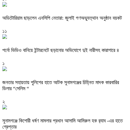
অডিটোরিয়াম ছাড়লেন এনসিপি নেতারা: জুলাই গণঅভ্যুত্থান অনুষ্ঠান বয়কট
১১
পর্নো ভিডিও বানিয়ে ইন্টারনেটে ছড়ানোর অভিযোগে দুই নারীসহ কারাগারে ৪
১
জনতার সহায়তায় পুলিশের হাতে আটক সুনামগঞ্জের চিহ্নিত মাদক কারবারির
ডিলার “সেলিম “
২
‎সুনামগঞ্জে কিশোরী ধর্ষণ মামলার প্রধান আসামি আমিরুল হক র‌্যাব -এর হাতে
গ্রেপ্তার