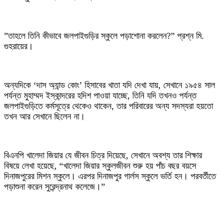
‎”তাহলে তিনি কীভাবে জলপাইগুড়ির স্কুলে পড়াশোনা করলেন?” প্রশ্ন মি.
গুহরায়ের।
‎অন্যদিকে ‘দাস অ্যান্ড কোং’ হিসাবের খাতা যদি দেখা যায়, সেখানে ১৯৫৪ সাল
পর্যন্ত মুহাম্মদ ইস্কান্দরের হদিশ পাওয়া যাচ্ছে, তিনি যদি তখনও পর্যন্ত
জলপাইগুড়িতে কর্মসূত্রে থেকেও থাকেন, তার পরিবারের অন্য সদস্যরা হয়তো
তখন আর সেখানে ছিলেন না।
‎বিএনপি খালেদা জিয়ার যে জীবন চিত্র দিয়েছে, সেখানে অবশ্য তার শিক্ষার
বিষয়ে লেখা হয়েছে, “খালেদা জিয়ার স্কুলজীবন শুরু হয় পাঁচ বছর বয়সে
দিনাজপুরের মিশন স্কুলে। এরপর দিনাজপুর গার্লস স্কুলে ভর্তি হন। পরবর্তীতে
পড়াশুনা করেন সুরেন্দ্রনাথ কলেজে।”