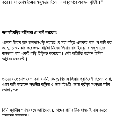
করেন। মা বেগম তৈয়বা মজুমদার ছিলেন একান্তভাবে একজন গৃহিণী।”
‎জলপাইগুড়ির বাসিন্দারা যে দাবি করছেনঃ
‎খালেদা জিয়ার জন্ম জলপাইগুড়ি শহরের যে নয়া বস্তি এলাকায় বলে যে দাবি করা
হচ্ছে, সেখানকার কয়েকজন বাসিন্দা মিসেস জিয়ার বাবা ইস্কান্দর মজুমদারের
বাসভবন বলে একটি বাড়ি চিহ্নিত করেছেন। সেই বাড়িটির বর্তমান মালিক
অরিন্দম চক্রবর্তী।
‎তাদের সঙ্গে যোগাযোগ করা যায়নি, কিন্তু মিসেস জিয়ার প্রতিবেশী ছিলেন তারা,
এমন দাবি করেছেন স্থানীয় বাসিন্দা ও জলপাইগুড়ি জেলা ক্রীড়া সংস্থার সচিব
ভোলা মন্ডল।
‎তিনি স্থানীয় গণমাধ্যমে জানিয়েছেন, তাদের বাড়ির ঠিক সামনেই বাস করতেন
ইস্কান্দর মজুমদার।