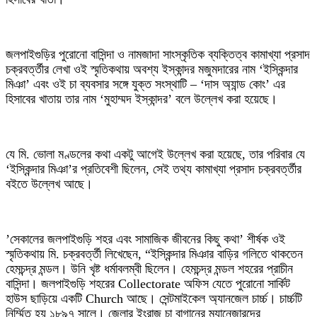
‎জলপাইগুড়ির পুরোনো বাসিন্দা ও নামজাদা সাংস্কৃতিক ব্যক্তিত্ব কামাখ্যা প্রসাদ
চক্রবর্ত্তীর লেখা ওই স্মৃতিকথায় অবশ্য ইস্কান্দর মজুমদারের নাম ‘ইস্কিন্দার
মিঞা’ এবং ওই চা ব্যবসার সঙ্গে যুক্ত সংস্থাটি – ‘দাস অ্যান্ড কোং’ এর
হিসাবের খাতায় তার নাম ‘মুহাম্মদ ইস্কান্দর’ বলে উল্লেখ করা হয়েছে।
‎যে মি. ভোলা মণ্ডলের কথা একটু আগেই উল্লেখ করা হয়েছে, তার পরিবার যে
‘ইস্কিন্দার মিঞা’র প্রতিবেশী ছিলেন, সেই তথ্য কামাখ্যা প্রসাদ চক্রবর্ত্তীর
বইতে উল্লেখ আছে।
‎’সেকালের জলপাইগুড়ি শহর এবং সামাজিক জীবনের কিছু কথা’ শীর্ষক ওই
স্মৃতিকথায় মি. চক্রবর্ত্তী লিখেছেন, “ইস্কিন্দার মিঞার বাড়ির গলিতে থাকতেন
হেমচন্দ্র মন্ডল। উনি খৃষ্ট ধর্মাবলম্বী ছিলেন। হেমচন্দ্র মন্ডল শহরের প্রাচীন
বাসিন্দা। জলপাইগুড়ি শহরের Collectorate অফিস যেতে পুরোনো সার্কিট
হাউস ছাড়িয়ে একটি Church আছে। সেন্টমাইকেল অ্যানজেল চার্চ্চ। চার্চ্চটি
নির্ম্মিত হয় ১৮৯৭ সালে। জেলার ইংরাজ চা বাগানের ম্যানেজারদের