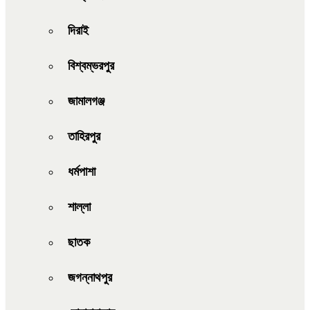
দিরাই
বিশ্বম্ভরপুর
জামালগঞ্জ
তাহিরপুর
ধর্মপাশা
শাল্লা
ছাতক
জগন্নাথপুর