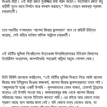
মিঞার বাড়ী। ওই বাড়ী রজত মুখার্জ্জির বাবা খরিদ করেন। বর্ত্তমানে রজত বাবু
বাড়ীটি নূতন ভাবে নির্ম্মান করে বসবাস করছেন,” লিখে গেছেন কামাখ্যা প্রসাদ
চক্রবর্ত্তী।
‎তবে স্থানীয় গণমাধ্যম ‘খালেদা জিয়ার জন্মস্থান’ বলে যে বাড়িটি চিহ্নিত
করেছে, সেই বাড়ির বর্তমান মালিক অরিন্দম চক্রবর্তী।
‎ওই বইটির ভূমিকা লিখেছিলেন উত্তরবঙ্গ বিশ্ববিদ্যালয়ের ইতিহাস বিভাগের
ইমেরিটাস অধ্যাপক, জলপাইগুড়ি শহরেরই বাসিন্দা আনন্দ গোপাল ঘোষ।
‎তিনি বিবিসি বাংলাকে বলছিলেন, “ওই বইটির ভূমিকা লিখতে গিয়ে আমি খালেদা
জিয়ার বাবা ইস্কিন্দর মিঞার কাজকর্ম, খালেদা জিয়ার জন্মসংক্রান্ত তথ্য পাই।
‘মজুমদার’টা হচ্ছে একটি উপাধি – মুসলমানদের যেমন থাকত, তেমনই হিন্দুদের
মধ্যেও এই উপাধি পাওয়া যায়। কামাখ্যাবাবুর কাছ থেকে খালেদা জিয়ার
পরিবারের আরও অনেক ইতিহাস জানতে পারি। এর বাইরে আর কোনো তথ্য
প্রমাণ আছে বলে আমার জানা নেই। যদি কোনো তথ্য থেকেও থাকে, তা