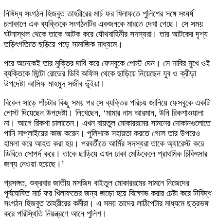
নিষিদ্ধ সংগঠন হিজবুত তাহরীরের মার্চ ফর খিলাফতে পুলিশের সঙ্গে সংঘর্ষ
চলাকালে এক ব্যক্তিকে সংগঠনটির একজনকে মারতে দেখা গেছে। সে সময়
ঘটনাস্থল থেকে তাকে আটক করে যৌথবাহিনীর সদস্যরা। তার আটকের দৃশ্য
তড়িৎগতিতে ছড়িয়ে পড়ে সামাজিক মাধ্যমে।
পরে অনেকেই তার মুক্তির দাবি করে ফেসবুকে পোস্ট দেন। সে দাবির মুখে ওই
ব্যক্তিকে মিন্টো রোডের ডিবি অফিস থেকে ছাড়িয়ে নিয়েছেন যুব ও ক্রীড়া
উপদেষ্টা আসিফ মাহমুদ সজীব ভূঁইয়া।
বিকেল সাড়ে পাঁচটার কিছু সময় পর সে ব্যক্তির পরিচয় জানিয়ে ফেসবুকে একটি
পোস্ট দিয়েছেন উপদেষ্টা। লিখেছেন, ‘মামার নাম আরমান, উনি রিকশাওয়ালা
না। আগে রিকশা চালাতেন। এখন বায়তুল মোকাররমের সামনের দোকানগুলোতে
পানি সাপ্লাইয়ের কাজ করেন। পুলিশকে সহায়তা করতে গেলে তার উপরেও
হামলা করে আহত করা হয়। পরবর্তীতে আর্মির সদস্যরা তাকে অ্যারেস্ট করে
ডিবিতে সোপর্দ করে। তাকে ছাড়িয়ে এখন ঢাকা মেডিকেলে প্রাথমিক চিকিৎসার
জন্য নেওয়া হয়েছে।’
প্রসঙ্গত, শুক্রবার জাতীয় মসজিদ বাইতুল মোকাররমের সামনে নিজেদের
পূর্বঘোষিত মার্চ ফর খিলাফতের জন্য জড়ো হয়ে বিক্ষোভ করার চেষ্টা করে নিষিদ্ধ
সংগঠন হিজবুত তাহরীরের কর্মীরা। এ সময় তাদের লাঠিপেটার মাধ্যমে ছত্রভঙ্গ
করে পরিস্থিতি নিয়ন্ত্রণে আনে পুলিশ।