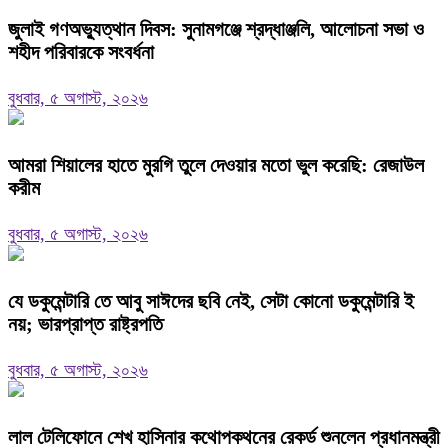
জুলাই গণঅভ্যুত্থান দিবস: সুনামগঞ্জে শ্রদ্ধাঞ্জলি, আলোচনা সভা ও
শহীদ পরিবারকে সংবর্ধনা
বুধবার, ৫ অগাস্ট, ২০২৬
‎আমরা শিয়ালের হাতে মুরগি তুলে দেওয়ার মতো ভুল করেছি: রেজাউল
করীম
বুধবার, ৫ অগাস্ট, ২০২৬
যে ডকুমেন্টারি তে আবু সাঈদের ছবি নেই, সেটা কোনো ডকুমেন্টারি ই
নয়; ভারপ্রাপ্ত রাষ্ট্রপতি
বুধবার, ৫ অগাস্ট, ২০২৬
লাল টেলিফোনে শেখ হাসিনার কথোপকথনের রেকর্ড শুনলেন প্রধানমন্ত্রী