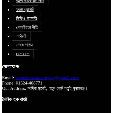
আপলোডকারীর লিস্ট
ফটো গ্যালারী
ভিডিও গ্যালারী
গোপনীয়তা নীতি
শর্তাবলী
সংবাদ পাঠান
যোগাযোগ
যোগাযোগঃ
Email:
haquebartasunamganj@gmail.com
Phone: 01624-408771
Our Address: আদিবা মার্কেট, নতুন কোর্ট পয়েন্ট সুনামগঞ্জ।
দৈনিক হক বার্তা