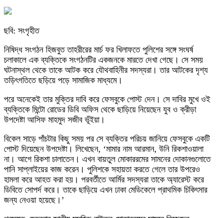
ছবি: সংগৃহীত
নিষিদ্ধ সংগঠন হিজবুত তাহরীরের মার্চ ফর খিলাফতে পুলিশের সঙ্গে সংঘর্ষ
চলাকালে এক ব্যক্তিকে সংগঠনটির একজনকে মারতে দেখা গেছে। সে সময়
ঘটনাস্থল থেকে তাকে আটক করে যৌথবাহিনীর সদস্যরা। তার আটকের দৃশ্য
তড়িৎগতিতে ছড়িয়ে পড়ে সামাজিক মাধ্যমে।
পরে অনেকেই তার মুক্তির দাবি করে ফেসবুকে পোস্ট দেন। সে দাবির মুখে ওই
ব্যক্তিকে মিন্টো রোডের ডিবি অফিস থেকে ছাড়িয়ে নিয়েছেন যুব ও ক্রীড়া
উপদেষ্টা আসিফ মাহমুদ সজীব ভূঁইয়া।
বিকেল সাড়ে পাঁচটার কিছু সময় পর সে ব্যক্তির পরিচয় জানিয়ে ফেসবুকে একটি
পোস্ট দিয়েছেন উপদেষ্টা। লিখেছেন, ‘মামার নাম আরমান, উনি রিকশাওয়ালা
না। আগে রিকশা চালাতেন। এখন বায়তুল মোকাররমের সামনের দোকানগুলোতে
পানি সাপ্লাইয়ের কাজ করেন। পুলিশকে সহায়তা করতে গেলে তার উপরেও
হামলা করে আহত করা হয়। পরবর্তীতে আর্মির সদস্যরা তাকে অ্যারেস্ট করে
ডিবিতে সোপর্দ করে। তাকে ছাড়িয়ে এখন ঢাকা মেডিকেলে প্রাথমিক চিকিৎসার
জন্য নেওয়া হয়েছে।’