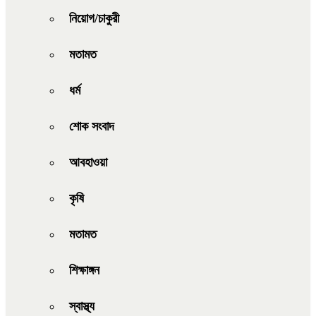
নিয়োগ/চাকুরী
মতামত
ধর্ম
শোক সংবাদ
আবহাওয়া
কৃষি
মতামত
শিক্ষাঙ্গন
স্বাস্থ্য