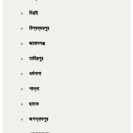
দিরাই
বিশ্বম্ভরপুর
জামালগঞ্জ
তাহিরপুর
ধর্মপাশা
শাল্লা
ছাতক
জগন্নাথপুর