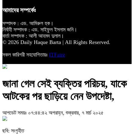
আমাদের সম্পর্কেঃ
সম্পাদক : এড. আমিরুল হক।
নির্বাহী সম্পাদক : এড. সাইফুল ইসলাম জনি।
বার্তা সম্পাদক : আলী আহমদ দুলাল।
© 2026 Daily Haque Barta | All Rights Reserved.
সকল কারিগরী সহযোগিতায়ঃ
ITFaire
জানা গেল সেই ব্যক্তির পরিচয়, যাকে
আটকের পর ছাড়িয়ে নেন উপদেষ্টা,
আপডেট সময়ঃ ০৭:৪৪:৪২ অপরাহ্ন, শুক্রবার, ৭ মার্চ ২০২৫
ছবি: সংগৃহীত