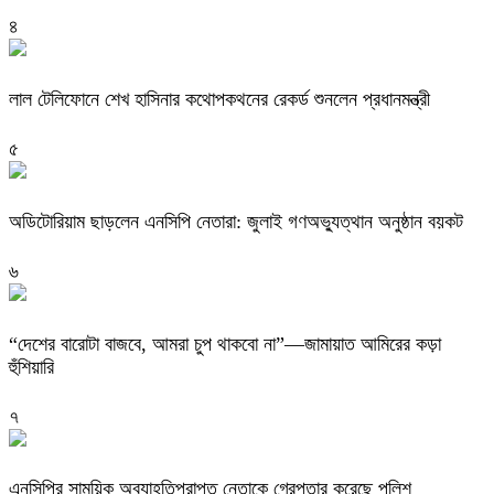
৪
লাল টেলিফোনে শেখ হাসিনার কথোপকথনের রেকর্ড শুনলেন প্রধানমন্ত্রী
৫
অডিটোরিয়াম ছাড়লেন এনসিপি নেতারা: জুলাই গণঅভ্যুত্থান অনুষ্ঠান বয়কট
৬
“দেশের বারোটা বাজবে, আমরা চুপ থাকবো না”—জামায়াত আমিরের কড়া
হুঁশিয়ারি
৭
এনসিপির সাময়িক অব্যাহতিপ্রাপ্ত নেতাকে গ্রেপ্তার করেছে পুলিশ