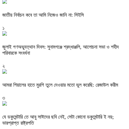
জাতীয় নির্বাচন কবে তা আমি নিজেও জানি না: সিইসি
১
জুলাই গণঅভ্যুত্থান দিবস: সুনামগঞ্জে শ্রদ্ধাঞ্জলি, আলোচনা সভা ও শহীদ
পরিবারকে সংবর্ধনা
২
‎আমরা শিয়ালের হাতে মুরগি তুলে দেওয়ার মতো ভুল করেছি: রেজাউল করীম
৩
যে ডকুমেন্টারি তে আবু সাঈদের ছবি নেই, সেটা কোনো ডকুমেন্টারি ই নয়;
ভারপ্রাপ্ত রাষ্ট্রপতি