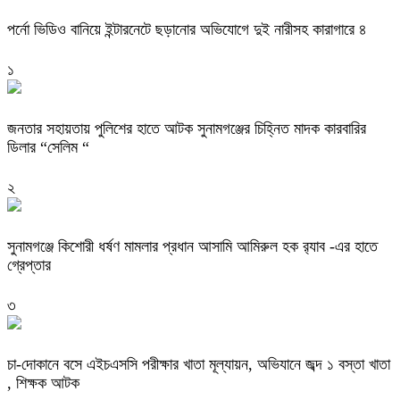
পর্নো ভিডিও বানিয়ে ইন্টারনেটে ছড়ানোর অভিযোগে দুই নারীসহ কারাগারে ৪
১
জনতার সহায়তায় পুলিশের হাতে আটক সুনামগঞ্জের চিহ্নিত মাদক কারবারির
ডিলার “সেলিম “
২
‎সুনামগঞ্জে কিশোরী ধর্ষণ মামলার প্রধান আসামি আমিরুল হক র‌্যাব -এর হাতে
গ্রেপ্তার
৩
চা-দোকানে বসে এইচএসসি পরীক্ষার খাতা মূল্যায়ন, অভিযানে জব্দ ১ বস্তা খাতা
, শিক্ষক আটক