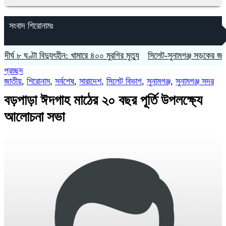
সংবাদ শিরোনামঃ
৮ ঘণ্টা বিদ্যুৎহীন: খামারে ৪০০ মুরগির মৃত্যু
‎সিলেট-সুনামগঞ্জ সড়কের জাউয়াবাজারে
প্রচ্ছদ
জাতীয়
,
শিরোনাম
,
সর্বশেষ
,
সারাদেশ
,
সিলেট বিভাগ
,
সুনামগঞ্জ
,
সুনামগঞ্জ সদর
‎বড়পাড়া ঈদগাহ মাঠের ২০ বছর পূর্তি উপলক্ষ্যে
আলোচনা সভা