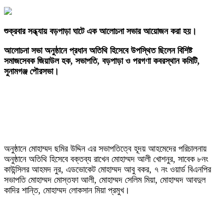
‎শুক্রবার সন্ধ্যায় বড়পাড়া ঘাটে এক আলোচনা সভার আয়োজন করা হয়।
আলোচনা সভা অনুষ্ঠানে প্রধান অতিথি হিসেবে উপস্থিত ছিলেন বিশিষ্ট
সমাজসেবক জিয়াউল হক, সভাপতি, বড়পাড়া ও পরগণা কবরস্থান কমিটি,
সুনামগঞ্জ পৌরসভা।
‎অনুষ্ঠানে মোহাম্মদ ছমির উদ্দিন এর সভাপতিত্বে হূদয় আহমেদের পরিচালনায়
অনুষ্ঠানে অতিথি হিসেবে বক্তব্য রাখেন মোহাম্মদ আলী খোশনুর, সাবেক ৮নং
কাউন্সিলর আহমদ নুর, এডভোকেট মোহাম্মদ আবু বকর, ৭ নং ওয়ার্ড বিএনপির
সভাপতি মোহাম্মদ মোস্তফা আলী, মোহাম্মদ সেলিম মিয়া, মোহাম্মদ আবদুল
কাদির শান্তি, মোহাম্মদ লোকসান মিয়া প্রমুখ।