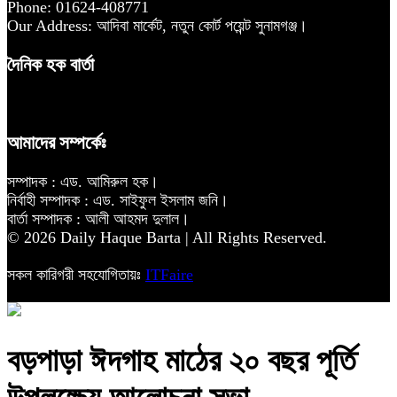
Phone: 01624-408771
Our Address: আদিবা মার্কেট, নতুন কোর্ট পয়েন্ট সুনামগঞ্জ।
দৈনিক হক বার্তা
আমাদের সম্পর্কেঃ
সম্পাদক : এড. আমিরুল হক।
নির্বাহী সম্পাদক : এড. সাইফুল ইসলাম জনি।
বার্তা সম্পাদক : আলী আহমদ দুলাল।
© 2026 Daily Haque Barta | All Rights Reserved.
সকল কারিগরী সহযোগিতায়ঃ
ITFaire
‎বড়পাড়া ঈদগাহ মাঠের ২০ বছর পূর্তি