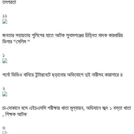
তৎপরতা
১১
জনতার সহায়তায় পুলিশের হাতে আটক সুনামগঞ্জের চিহ্নিত মাদক কারবারির
ডিলার “সেলিম “
১
পর্নো ভিডিও বানিয়ে ইন্টারনেটে ছড়ানোর অভিযোগে দুই নারীসহ কারাগারে ৪
২
চা-দোকানে বসে এইচএসসি পরীক্ষার খাতা মূল্যায়ন, অভিযানে জব্দ ১ বস্তা খাতা
, শিক্ষক আটক
৩