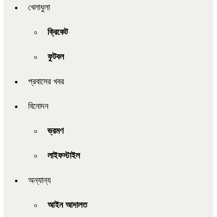
খেলাধুলা
ক্রিকেট
ফুটবল
প্রবাসের খবর
বিনোদন
ভ্রমণ
লাইফস্টাইল
অন্যান্য
আইন আদালত