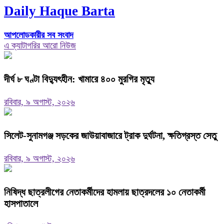
Daily Haque Barta
আপলোডকারীর সব সংবাদ
এ ক্যাটাগরির আরো নিউজ
দীর্ঘ ৮ ঘণ্টা বিদ্যুৎহীন: খামারে ৪০০ মুরগির মৃত্যু
রবিবার, ৯ অগাস্ট, ২০২৬
‎সিলেট-সুনামগঞ্জ সড়কের জাউয়াবাজারে ট্রাক দুর্ঘটনা, ক্ষতিগ্রস্ত সেতু
রবিবার, ৯ অগাস্ট, ২০২৬
নিষিদ্ধ ছাত্রলীগের নেতাকর্মীদের হামলায় ছাত্রদলের ১০ নেতাকর্মী
হাসপাতালে