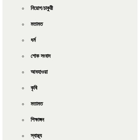
নিয়োগ/চাকুরী
মতামত
ধর্ম
শোক সংবাদ
আবহাওয়া
কৃষি
মতামত
শিক্ষাঙ্গন
স্বাস্থ্য