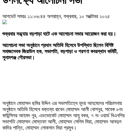
উপলক্ষ্যে আলোচনা সভা
আপডেট সময়ঃ ১১:০৬:৪৪ অপরাহ্ন, শুক্রবার, ১০ অক্টোবর ২০২৫
‎শুক্রবার সন্ধ্যায় বড়পাড়া ঘাটে এক আলোচনা সভার আয়োজন করা হয়।
আলোচনা সভা অনুষ্ঠানে প্রধান অতিথি হিসেবে উপস্থিত ছিলেন বিশিষ্ট
সমাজসেবক জিয়াউল হক, সভাপতি, বড়পাড়া ও পরগণা কবরস্থান কমিটি,
সুনামগঞ্জ পৌরসভা।
‎অনুষ্ঠানে মোহাম্মদ ছমির উদ্দিন এর সভাপতিত্বে হূদয় আহমেদের পরিচালনায়
অনুষ্ঠানে অতিথি হিসেবে বক্তব্য রাখেন মোহাম্মদ আলী খোশনুর, সাবেক ৮নং
কাউন্সিলর আহমদ নুর, এডভোকেট মোহাম্মদ আবু বকর, ৭ নং ওয়ার্ড বিএনপির
সভাপতি মোহাম্মদ মোস্তফা আলী, মোহাম্মদ সেলিম মিয়া, মোহাম্মদ আবদুল
কাদির শান্তি, মোহাম্মদ লোকসান মিয়া প্রমুখ।