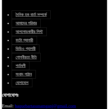
দৈনিক হক বার্তা সম্পর্কে
আমাদের পরিবার
আপলোডকারীর লিস্ট
ফটো গ্যালারী
ভিডিও গ্যালারী
গোপনীয়তা নীতি
শর্তাবলী
সংবাদ পাঠান
যোগাযোগ
যোগাযোগঃ
Email:
haquebartasunamganj@gmail.com