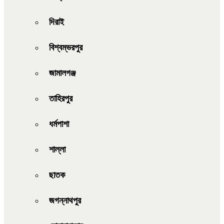
দিরাই
বিশ্বম্ভরপুর
জামালগঞ্জ
তাহিরপুর
ধর্মপাশা
শাল্লা
ছাতক
জগন্নাথপুর