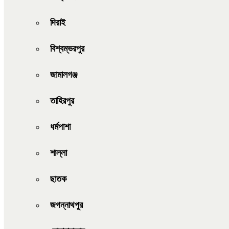
দিরাই
বিশ্বম্ভরপুর
জামালগঞ্জ
তাহিরপুর
ধর্মপাশা
শাল্লা
ছাতক
জগন্নাথপুর