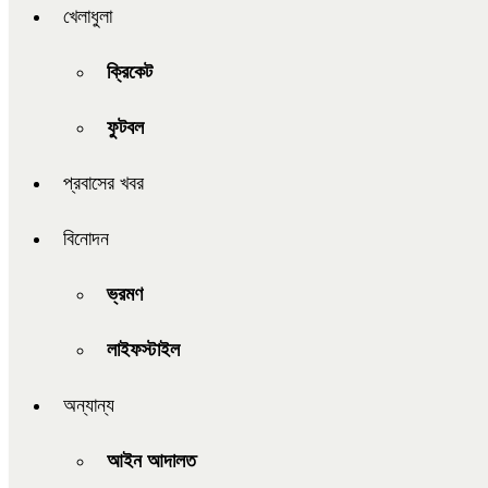
খেলাধুলা
ক্রিকেট
ফুটবল
প্রবাসের খবর
বিনোদন
ভ্রমণ
লাইফস্টাইল
অন্যান্য
আইন আদালত