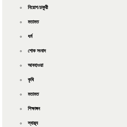
নিয়োগ/চাকুরী
মতামত
ধর্ম
শোক সংবাদ
আবহাওয়া
কৃষি
মতামত
শিক্ষাঙ্গন
স্বাস্থ্য