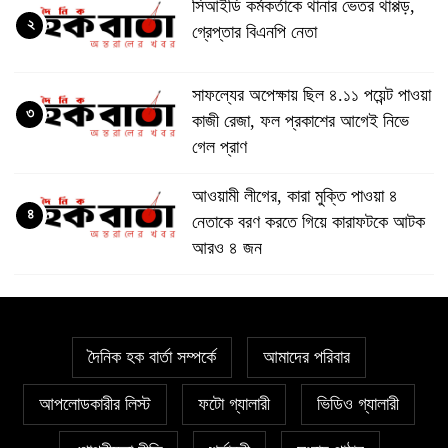
সিআইডি কর্মকর্তাকে থানার ভেতর থাপ্পড়,
২
গ্রেপ্তার বিএনপি নেতা
সাফল্যের অপেক্ষায় ছিল ৪.১১ পয়েন্ট পাওয়া
৩
কাজী রেজা, ফল প্রকাশের আগেই নিভে
গেল প্রাণ
আওয়ামী লীগের, কারা মুক্তি পাওয়া ৪
৪
নেতাকে বরণ করতে গিয়ে কারাফটকে আটক
আরও ৪ জন
“১০ লাখ টাকার ফার্নিচার, উঠছে নয়ছয়ের
৫
অভিযোগ”
দৈনিক হক বার্তা সম্পর্কে
আমাদের পরিবার
সুনামগঞ্জে ট্রাভেলস ব্যবসায়ীর ঝুলন্ত
আপলোডকারীর লিস্ট
ফটো গ্যালারী
ভিডিও গ্যালারী
৬
মরদেহ উদ্ধার: